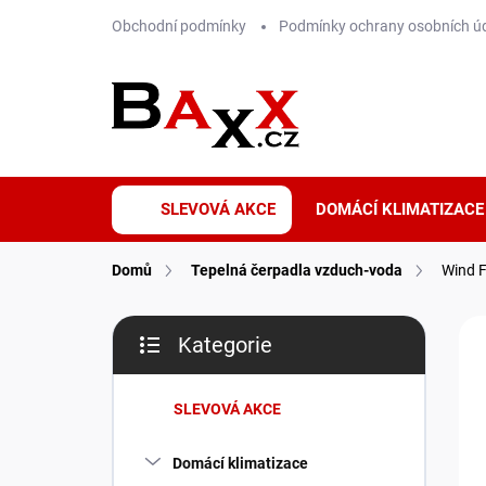
Přejít
Obchodní podmínky
Podmínky ochrany osobních ú
na
obsah
SLEVOVÁ AKCE
DOMÁCÍ KLIMATIZACE
Domů
Tepelná čerpadla vzduch-voda
Wind 
P
ZNA
Kategorie
o
Přeskočit
s
kategorie
t
SLEVOVÁ AKCE
r
a
Domácí klimatizace
n