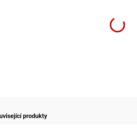
−
Novink
hlučno
DETAIL
uvisející produkty
+++