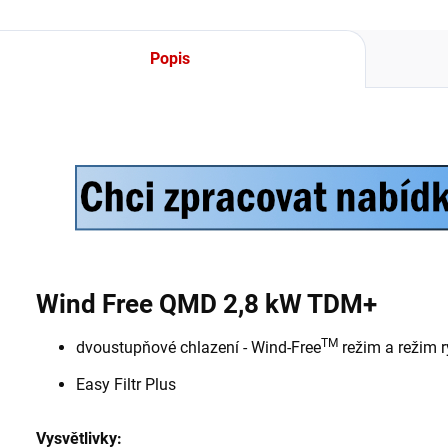
klimatizace
prostřednictvím
aplikace Smart
Popis
Home společnosti
Samsung.
Wind Free QMD 2,8 kW TDM+
TM
dvoustupňové chlazení - Wind-Free
režim a režim 
Easy Filtr Plus
Vysvětlivky: