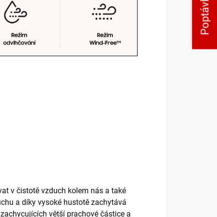
Poptávka
at v čistotě vzduch kolem nás a také
uchu a díky vysoké hustotě zachytává
v zachycujících větší prachové částice a