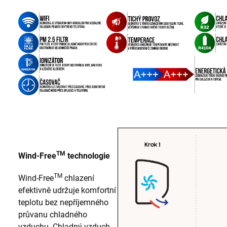
TM
Wind-Free
technologie
TM
Wind-Free
chlazení
efektivně udržuje komfortní
teplotu bez nepříjemného
průvanu chladného
vzduchu. Chladný vzduch