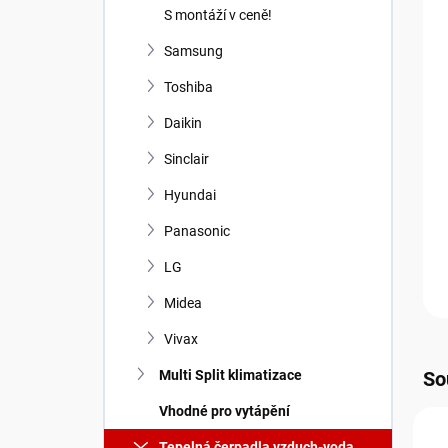
n
S montáží v ceně!
í
p
Samsung
a
Toshiba
n
e
Daikin
l
Sinclair
Hyundai
Panasonic
LG
Midea
Vivax
Multi Split klimatizace
So
Vhodné pro vytápění
A
Tepelná čerpadla vzduch-voda