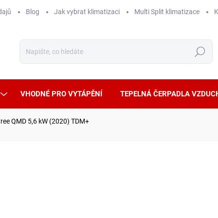
dajů
Blog
Jak vybrat klimatizaci
Multi Split klimatizace
K
Hledat
VHODNÉ PRO VYTÁPĚNÍ
TEPELNÁ ČERPADLA VZDUC
Free QMD 5,6 kW (2020) TDM+
ČKA:
SAMSUNG
21 
15 04
Měrná
NA D
cena: