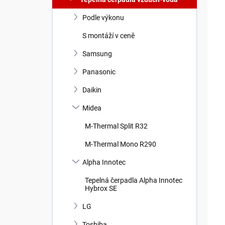
Podle výkonu
S montáží v ceně
Samsung
Panasonic
Daikin
Midea
M-Thermal Split R32
M-Thermal Mono R290
Alpha Innotec
Tepelná čerpadla Alpha Innotec
Hybrox SE
LG
Toshiba