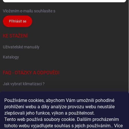
Vložením e-mailu souhlasíte s
podmínkami ochrany osobních údajů
Přihlásit se
KE STAŽENÍ
Uživatelské manuály
Katalogy
FAQ - OTÁZKY A ODPOVĚDI
Jak vybrat klimatizaci ?
Klimatizace pro 1 místnost
Používáme cookies, abychom Vám umožnili pohodlné
Jak určit potřebný výkon klimatizace ?
prohlížení webu a díky analýze provozu webu neustále
zlepšovali jeho funkce, výkon a použitelnost.
Tento web používá soubory cookie. Dalším procházením
tohoto webu vyjadřujete souhlas s jejich používáním.. Více
Sestavování Multi-Split systémů