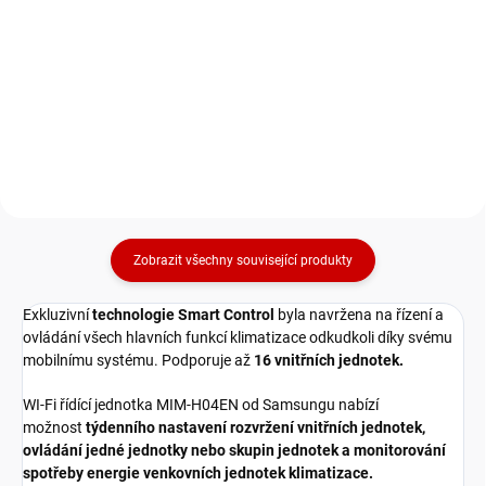
Sestava tepelného čerpadlo 12
Sestava tepelného čerpadlo 16
kW typu monoblok (výstup tepla
kW typu monoblok (výstup tepla
přímo do topné vody) vč.
přímo do topné vody) vč.
ovladače a integrovaného
ovladače a integrovaného
zásobníku TUV na 260l, COP 4.53
zásobníku TUV na 260l, COP 4.42
(A+++), topení do -25st.C,...
(A+++), topení do -25st.C,...
Zobrazit všechny související produkty
Exkluzivní
technologie Smart Control
byla navržena na řízení a
ovládání všech hlavních funkcí klimatizace odkudkoli díky svému
mobilnímu systému. Podporuje až
16 vnitřních jednotek.
WI-Fi řídící jednotka MIM-H04EN od Samsungu nabízí
možnost
týdenního nastavení rozvržení vnitřních jednotek,
ovládání jedné jednotky nebo skupin jednotek a monitorování
spotřeby energie venkovních jednotek klimatizace.