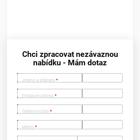
Chci zpracovat nezávaznou
nabídku - Mám dotaz
Jméno a příjmení
*
Emailové adresa
*
Telefonní číslo
*
Město
*