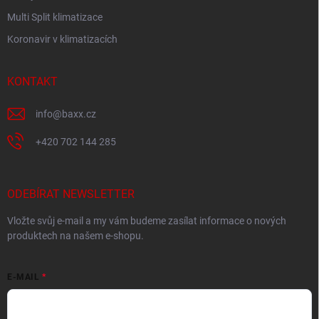
Multi Split klimatizace
Koronavir v klimatizacích
KONTAKT
info
@
baxx.cz
+420 702 144 285
ODEBÍRAT NEWSLETTER
Vložte svůj e-mail a my vám budeme zasílat informace o nových
produktech na našem e-shopu.
E-MAIL