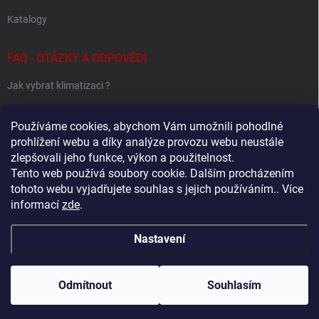
Katalogy
FAQ - OTÁZKY A ODPOVĚDI
Jak vybrat klimatizaci ?
Klimatizace pro 1 místnost
Používáme cookies, abychom Vám umožnili pohodlné
Jak určit potřebný výkon klimatizace ?
prohlížení webu a díky analýze provozu webu neustále
zlepšovali jeho funkce, výkon a použitelnost.
Tento web používá soubory cookie. Dalším procházením
tohoto webu vyjadřujete souhlas s jejich používáním.. Více
Sestavování Multi-Split systémů
informací
zde
.
Samsung - Wind Free klimatizace - specialovaný web
Nastavení
Copyright 2026
Baxx.cz
. Všechna práva vyhrazena.
Upravit nastavení
cookies
Odmítnout
Souhlasím
Vytvořil Shoptet