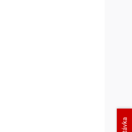
Pravidelná servisní prohlídka
dka
klimatizace prodlužuje životnost
otnost
zařízení a zajišťuje jeho
bezchybný chod. Součástí
kontroly je čištění filtrů, kontrola
ontrola
výstupních hodnot, revize...
..
Poptávka
LADEM
SKLADEM
vis
Pravidelný roční servis