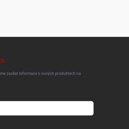
ER
eme zasílat informace o nových produktech na
dmínkami ochrany osobních údajů