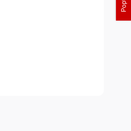
5+1 klimatizace
3 449 Kč
2 850 Kč bez DPH
Do košíku
Pravidelná servisní prohlídka
klimatizace prodlužuje životnost
zařízení a zajišťuje jeho
robců
bezchybný chod. Součástí
užuje
kontroly je čištění filtrů, kontrola
e
výstupních hodnot, revize...