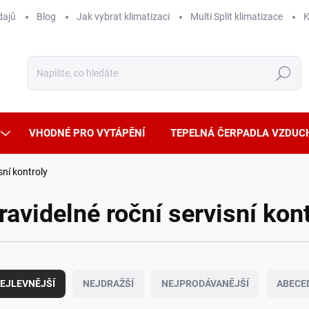
dajů
Blog
Jak vybrat klimatizaci
Multi Split klimatizace
K
Hledat
VHODNÉ PRO VYTÁPĚNÍ
TEPELNÁ ČERPADLA VZDUC
sní kontroly
ravidelné roční servisní kon
EJLEVNĚJŠÍ
NEJDRAŽŠÍ
NEJPRODÁVANĚJŠÍ
ABECE