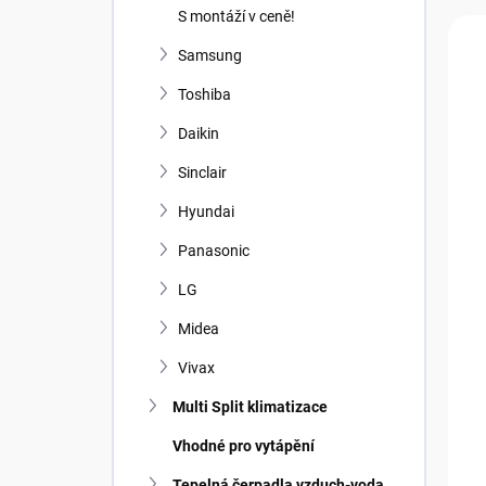
n
S montáží v ceně!
n
V
í
í
ý
p
Samsung
p
p
a
r
i
Toshiba
n
o
s
e
Daikin
d
p
l
u
r
Sinclair
k
o
t
Hyundai
d
ů
u
Panasonic
k
t
LG
ů
Midea
Vivax
Multi Split klimatizace
Vhodné pro vytápění
Tepelná čerpadla vzduch-voda