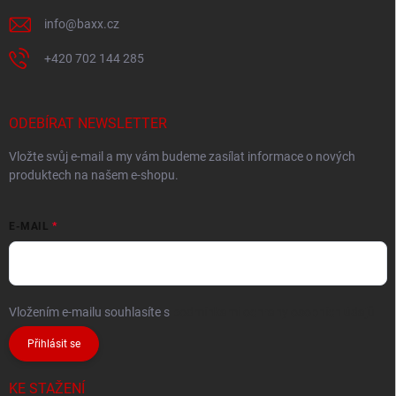
info
@
baxx.cz
+420 702 144 285
ODEBÍRAT NEWSLETTER
Vložte svůj e-mail a my vám budeme zasílat informace o nových
produktech na našem e-shopu.
E-MAIL
Vložením e-mailu souhlasíte s
podmínkami ochrany osobních údajů
Přihlásit se
KE STAŽENÍ