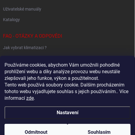
Uživatelské manuály
Katalogy
FAQ - OTÁZKY A ODPOVĚDI
Jak vybrat klimatizaci ?
Klimatizace pro 1 místnost
Používáme cookies, abychom Vám umožnili pohodlné
Jak určit potřebný výkon klimatizace ?
prohlížení webu a díky analýze provozu webu neustále
zlepšovali jeho funkce, výkon a použitelnost.
Tento web používá soubory cookie. Dalším procházením
tohoto webu vyjadřujete souhlas s jejich používáním.. Více
Sestavování Multi-Split systémů
informací
zde
.
Samsung - Wind Free klimatizace - specialovaný web
Nastavení
Copyright 2026
Baxx.cz
. Všechna práva vyhrazena.
Upravit nastavení
cookies
Odmítnout
Souhlasím