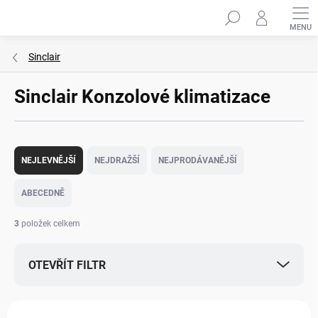
Přejít
Hledat
na
obsah
Sinclair
Sinclair Konzolové klimatizace
Ř
a
NEJLEVNĚJŠÍ
NEJDRAŽŠÍ
NEJPRODÁVANĚJŠÍ
z
e
ABECEDNĚ
n
í
3
položek celkem
p
r
OTEVŘÍT FILTR
o
d
u
V
k