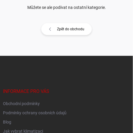
Můžete se ale podívat na ostatní kategorie.
Zpět do obchodu
Z
á
p
a
t
í
INFORMACE PRO VÁS
Obchodní podmínky
Podmínky ochrany osobních údajů
Blog
Jak vybrat klimatizaci