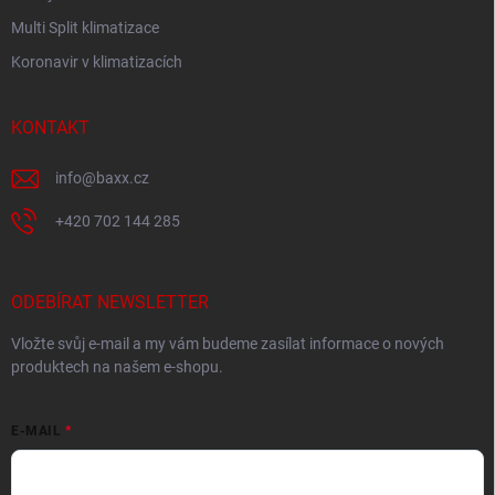
Multi Split klimatizace
Koronavir v klimatizacích
KONTAKT
info
@
baxx.cz
+420 702 144 285
ODEBÍRAT NEWSLETTER
Vložte svůj e-mail a my vám budeme zasílat informace o nových
produktech na našem e-shopu.
E-MAIL