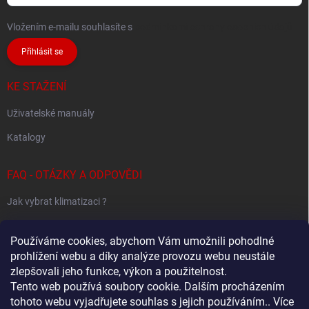
Vložením e-mailu souhlasíte s
podmínkami ochrany osobních údajů
Přihlásit se
KE STAŽENÍ
Uživatelské manuály
Katalogy
FAQ - OTÁZKY A ODPOVĚDI
Jak vybrat klimatizaci ?
Klimatizace pro 1 místnost
Používáme cookies, abychom Vám umožnili pohodlné
Jak určit potřebný výkon klimatizace ?
prohlížení webu a díky analýze provozu webu neustále
zlepšovali jeho funkce, výkon a použitelnost.
Tento web používá soubory cookie. Dalším procházením
tohoto webu vyjadřujete souhlas s jejich používáním.. Více
Sestavování Multi-Split systémů