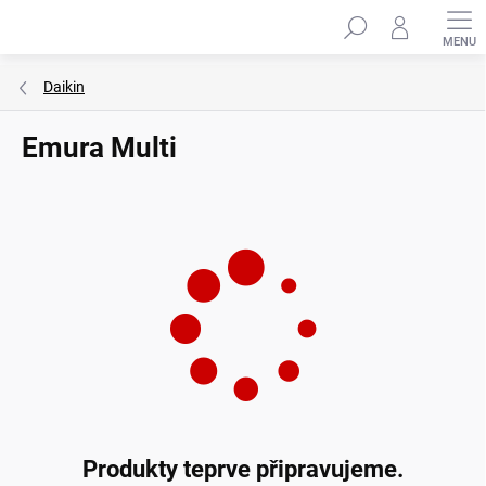
Přejít
Hledat
na
obsah
Daikin
Emura Multi
Produkty teprve připravujeme.