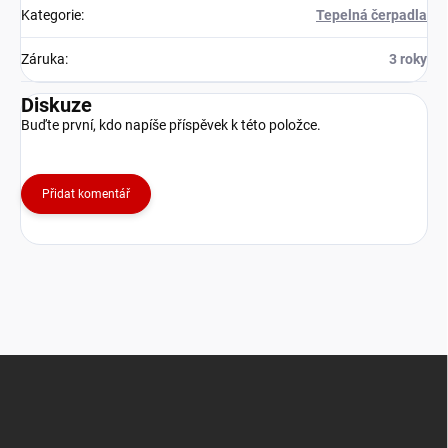
Kategorie
:
Tepelná čerpadla
Záruka
:
3 roky
Diskuze
Buďte první, kdo napíše příspěvek k této položce.
Přidat komentář
Z
á
p
a