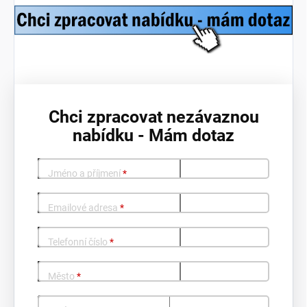
Chci zpracovat nezávaznou
nabídku - Mám dotaz
Jméno a příjmení
*
Emailové adresa
*
Telefonní číslo
*
Město
*