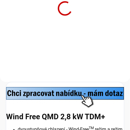
6 300 Kč
5 207 Kč bez DPH
Do košíku
WI-Fi řídící jednotka Samsung
MIM-H04EN je bezdrátový
adaptér, který umožňuje dálkové
ovládání klimatizace
prostřednictvím aplikace Smart
Home společnosti Samsung.
Wind Free QMD 2,8 kW TDM+
TM
dvoustupňové chlazení - Wind-Free
režim a režim