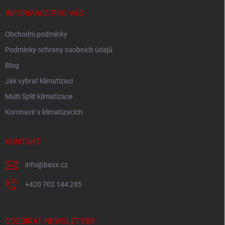
t
í
INFORMACE PRO VÁS
Obchodní podmínky
Podmínky ochrany osobních údajů
Blog
Jak vybrat klimatizaci
Multi Split klimatizace
Koronavir v klimatizacích
KONTAKT
info
@
baxx.cz
+420 702 144 285
ODEBÍRAT NEWSLETTER