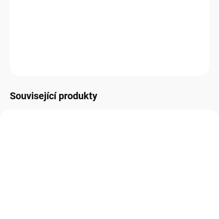
Novinka roku 2020. Wind-Free klimatizace s výkonem 2,8 kW,
hlučností 26 dB(A) a Infra ovladačem.
DETAILNÍ INFORMACE
Zeptat se
HLÍDAT
Související produkty
A+++
SKLADEM
Samsung WIFI Modul