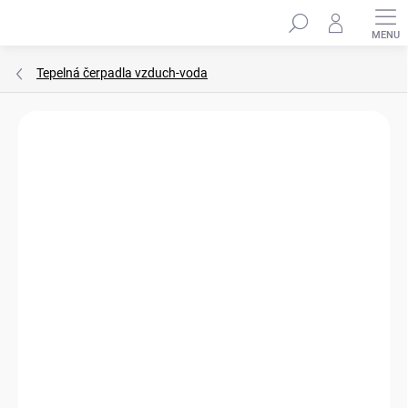
Přejít
Hledat
na
obsah
Tepelná čerpadla vzduch-voda
ZNAČKA:
SAMSUNG