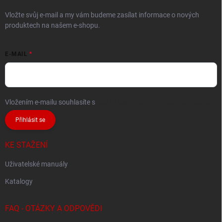
Vložte svůj e-mail a my vám budeme zasílat informace o nových
produktech na našem e-shopu.
E-MAIL
Vložením e-mailu souhlasíte s
podmínkami ochrany osobních údajů
Přihlásit se
KE STAŽENÍ
Uživatelské manuály
Katalogy
FAQ - OTÁZKY A ODPOVĚDI