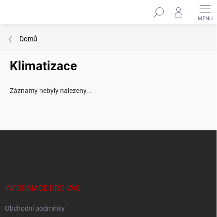
Přejít
Hledat
na
obsah
Domů
Klimatizace
Záznamy nebyly nalezeny...
Z
á
p
a
t
í
INFORMACE PRO VÁS
Obchodní podmínky