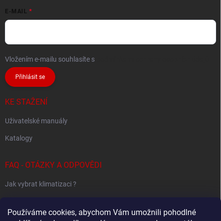
E-MAIL
Vložením e-mailu souhlasíte s
podmínkami ochrany osobních údajů
Přihlásit se
KE STAŽENÍ
Uživatelské manuály
Katalogy
FAQ - OTÁZKY A ODPOVĚDI
Jak vybrat klimatizaci ?
Klimatizace pro 1 místnost
Používáme cookies, abychom Vám umožnili pohodlné
Jak určit potřebný výkon klimatizace ?