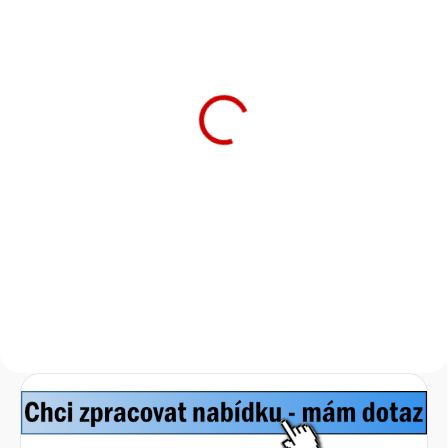
SKLADEM
Samsung WIFI Modul
6 300 Kč
5 207 Kč bez DPH
Do košíku
WI-Fi řídící jednotka Samsung
MIM-H04EN je bezdrátový
adaptér, který umožňuje dálkové
ovládání klimatizace
prostřednictvím aplikace Smart
Home společnosti Samsung.