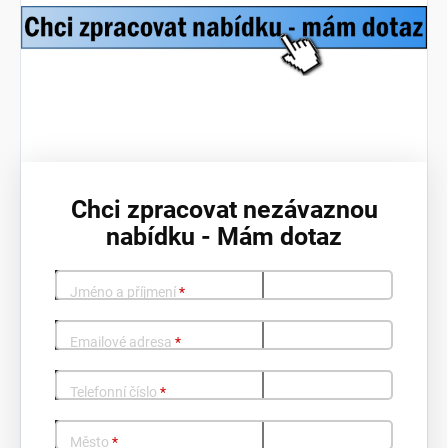
Chci zpracovat nezávaznou
nabídku - Mám dotaz
Jméno a příjmení
*
Emailové adresa
*
Telefonní číslo
*
Město
*