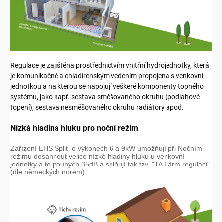
Regulace je zajištěna prostřednictvím vnitřní hydrojednotky, která
je komunikačně a chladírenským vedením propojena s venkovní
jednotkou a na kterou se napojují veškeré komponenty topného
systému, jako např. sestava směšovaného okruhu (podlahové
topení), sestava nesměšovaného okruhu radiátory apod.
Nízká hladina hluku pro noční režim
Zařízení EHS Split o výkonech 6 a 9kW umožňují při Nočním
režimu dosáhnout velice nízké hladiny hluku u venkovní
jednotky a to pouhých 35dB a splňují tak tzv. "TA Lärm regulaci"
(dle německých norem).