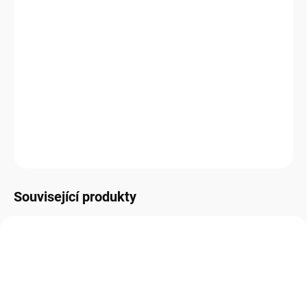
Sestava tepelného čerpadla 9 kW typu ClimateHub SPLIT, COP
4.81 (A+++)
, vč. ovladače a integrovaného zásobníku TUV
na
260l
, topení do -25st.C, max. teplota výstupní vody +65st.C, 220V.
Jednoduchá instalace, provoz a údržba. Určeno pro novostavby i
rekonstrukce.
DETAILNÍ INFORMACE
Zeptat se
HLÍDAT
Související produkty
A+++