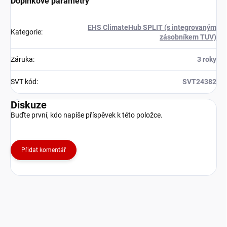
Doplňkové parametry
EHS ClimateHub SPLIT (s integrovaným
Kategorie
:
zásobníkem TUV)
Záruka
:
3 roky
SVT kód
:
SVT24382
Diskuze
Buďte první, kdo napíše příspěvek k této položce.
Přidat komentář