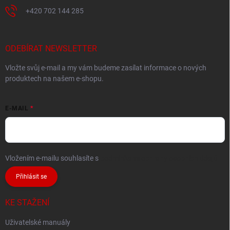
+420 702 144 285
ODEBÍRAT NEWSLETTER
Vložte svůj e-mail a my vám budeme zasílat informace o nových
produktech na našem e-shopu.
E-MAIL
Vložením e-mailu souhlasíte s
podmínkami ochrany osobních údajů
Přihlásit se
KE STAŽENÍ
Uživatelské manuály