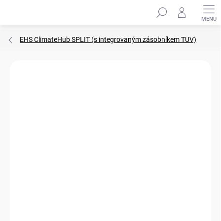
Přejít
Hledat
na
obsah
EHS ClimateHub SPLIT (s integrovaným zásobníkem TUV)
ZNAČKA:
SAMSUNG