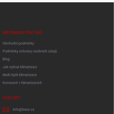
Z
á
p
a
t
í
INFORMACE PRO VÁS
Obchodní podmínky
Podmínky ochrany osobních údajů
Blog
Jak vybrat klimatizaci
Multi Split klimatizace
Koronavir v klimatizacích
KONTAKT
info
@
baxx.cz