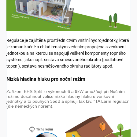
Regulace je zajištěna prostřednictvím vnitřní hydrojednotky, která
je komunikačně a chladírenským vedením propojena s venkovní
jednotkou a na kterou se napojují veškeré komponenty topného
systému, jako např. sestava směšovaného okruhu (podlahové
topení), sestava nesměšovaného okruhu radiátory apod.
Nízká hladina hluku pro noční režim
Zařízení EHS Split o výkonech 6 a 9kW umožňují při Nočním
režimu dosáhnout velice nízké hladiny hluku u venkovní
jednotky a to pouhých 35dB a splňují tak tzv. "TA Lärm regulaci"
(dle německých norem).