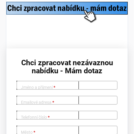
Chci zpracovat nezávaznou
nabídku - Mám dotaz
Jméno a příjmení
*
Emailové adresa
*
Telefonní číslo
*
Město
*