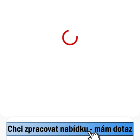
SKLADEM
Samsung WIFI Modul
6 300 Kč
5 207 Kč bez DPH
Do košíku
WI-Fi řídící jednotka Samsung
MIM-H04EN je bezdrátový
adaptér, který umožňuje dálkové
ovládání klimatizace
prostřednictvím aplikace Smart
Home společnosti Samsung.