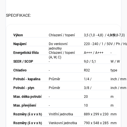
SPECIFIKACE:
Výkon
Chlazení / topení
3,5 (1,0 - 4,8) / 4,0 (0,8-7,3)
kW
Napájení
Do venkovní
220 - 240 / 1 / 50
V / Ph / H
jednotky
Energetická třída
Chlazení / topení
A+++ / A+++
-
(A, W, C)
SEER / SCOP
-
9,0 / 5,1
W / W
Chladivo
-
R32
type
Potrubí - kapalina
Průměr
1/4 /
inch / mm
Potrubí - plyn
Průměr
3/8 /
inch / mm
Max. délka potrubí
-
20
m
Max. převýšení
-
10
m
Rozměry (š x v x h)
Vnitřní jednotka
889 x 299 x 230
mm
Rozměry (š x v x h)
Venkovní jednotka
790 x 548 x 285
mm