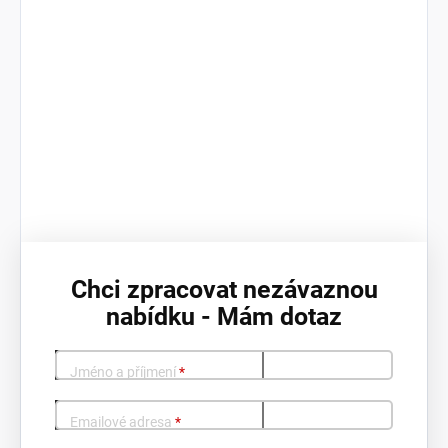
Chci zpracovat nezávaznou
nabídku - Mám dotaz
Jméno a příjmení
*
Emailové adresa
*