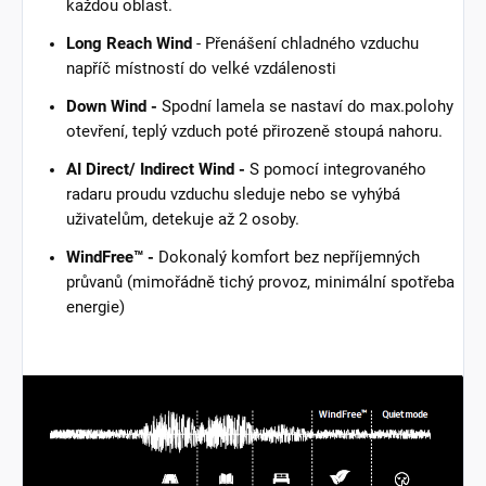
každou oblast.
Long Reach Wind
- Přenášení chladného vzduchu
napříč místností do velké vzdálenosti
Down Wind -
Spodní lamela se nastaví do max.polohy
otevření, teplý vzduch poté přirozeně stoupá nahoru.
AI Direct/ Indirect Wind -
S pomocí integrovaného
radaru proudu vzduchu sleduje nebo se vyhýbá
uživatelům, detekuje až 2 osoby.
WindFree™ -
Dokonalý komfort bez nepříjemných
průvanů (mimořádně tichý provoz, minimální spotřeba
energie)