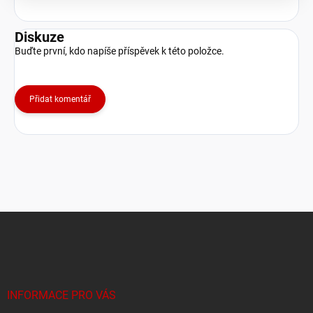
Diskuze
Buďte první, kdo napíše příspěvek k této položce.
Přidat komentář
Z
á
p
a
t
í
INFORMACE PRO VÁS