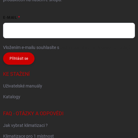
E-MAIL
Vložením e-mailu souhlasíte s
podmínkami ochrany osobních údajů
Přihlásit se
KE STAŽENÍ
Uživatelské manuály
Katalogy
FAQ - OTÁZKY A ODPOVĚDI
Jak vybrat klimatizaci ?
Klimatizace pro 1 místnost