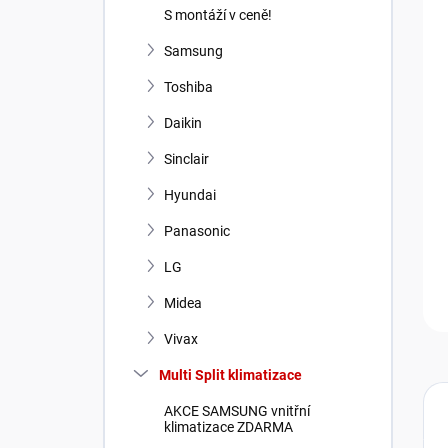
n
S montáží v ceně!
í
p
Samsung
a
Toshiba
n
e
Daikin
l
Sinclair
Hyundai
Panasonic
LG
Midea
Vivax
Multi Split klimatizace
AKCE SAMSUNG vnitřní
klimatizace ZDARMA