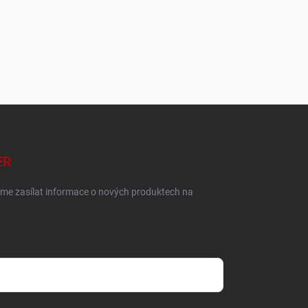
ER
eme zasílat informace o nových produktech na