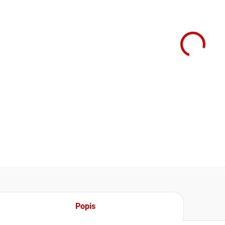
cena:
−
Venkov
chlazen
venkov
vnitřn
samost
DETAIL
Popis