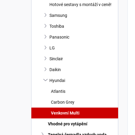
Hotové sestavy s montáží v ceně!
Samsung
Toshiba
Panasonic
LG
Sinclair
Daikin
Hyundai
Atlantis
Carbon Grey
Venkovní Multi
Vhodné pro vytápění
Tepelná čerpadla vzduch-voda