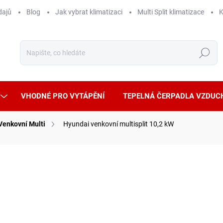
dajů
Blog
Jak vybrat klimatizaci
Multi Split klimatizace
K
Hledat
VHODNÉ PRO VYTÁPĚNÍ
TEPELNÁ ČERPADLA VZDUC
Venkovní Multi
Hyundai venkovní multisplit 10,2 kW
ČKA:
HYUNDAI
+
VYHŘÍVANÁ VENK. J.
86 
71 30
Měrná
SKLA