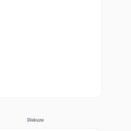
+
Přidat do košíku
ní jednotka
Hyundai MULTI
nabízí účinné a spolehlivé
í i vytápění. Nabízí připojení
2 až 5 vnitřních jednotek na 1
ní jednotku.
Lze připojit libovolné typy a kombinace
ích jednotek Hyundai.
Vnitřní jednotky jsou dodávány
atně.
NÍ INFORMACE
Zeptat se
HLÍDAT
Diskuze