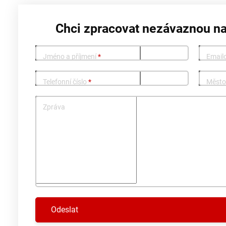
Chci zpracovat nezávaznou n
Jméno a příjmení
*
Email
Telefonní číslo
*
Měst
Zpráva