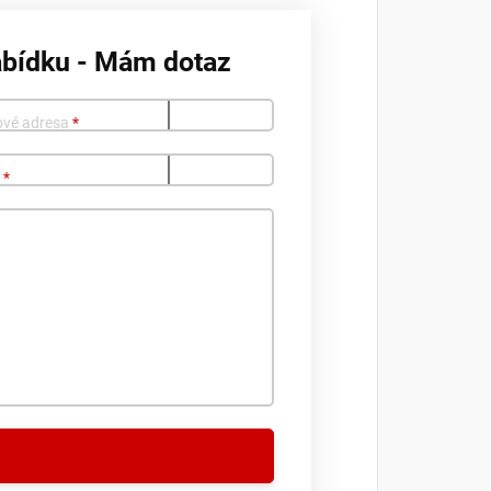
abídku - Mám dotaz
ové adresa
*
o
*