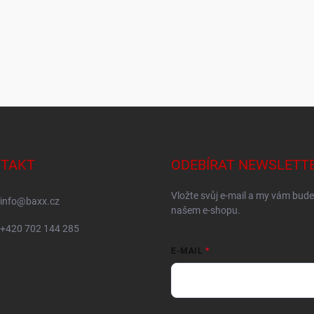
TAKT
ODEBÍRAT NEWSLETT
Vložte svůj e-mail a my vám bud
info
@
baxx.cz
našem e-shopu.
+420 702 144 285
E-MAIL