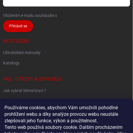
Vložením e-mailu souhlasíte s
podmínkami ochrany osobních údajů
Přihlásit se
KE STAŽENÍ
Uživatelské manuály
Katalogy
FAQ - OTÁZKY A ODPOVĚDI
Jak vybrat klimatizaci ?
Klimatizace pro 1 místnost
Používáme cookies, abychom Vám umožnili pohodlné
Jak určit potřebný výkon klimatizace ?
prohlížení webu a díky analýze provozu webu neustále
zlepšovali jeho funkce, výkon a použitelnost.
Tento web používá soubory cookie. Dalším procházením