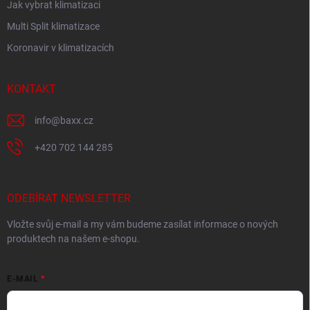
Jak vybrat klimatizaci
Multi Split klimatizace
Koronavir v klimatizacích
KONTAKT
info
@
baxx.cz
+420 702 144 285
ODEBÍRAT NEWSLETTER
Vložte svůj e-mail a my vám budeme zasílat informace o nových
produktech na našem e-shopu.
E-MAIL