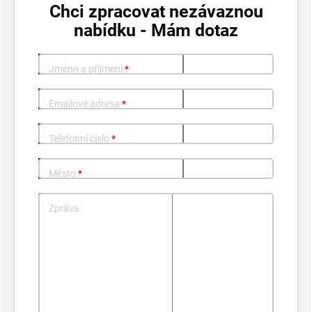
Chci zpracovat nezávaznou
nabídku - Mám dotaz
Jméno a příjmení
*
Emailové adresa
*
Telefonní číslo
*
Město
*
Zpráva