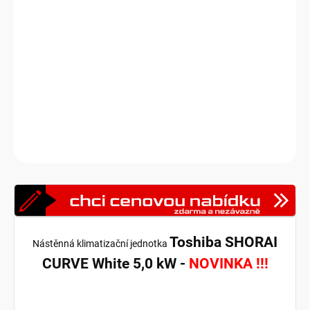
Toshiba SHORAI CURVE White je novinkou pro rok 2026 !!!
Dokonalý estetický dojem a nové funkce. Úsporný provoz, čistý
vzduch, ovládání pomocí WiFi, tichý provoz pomocí rozšířené
funkce SILENT.
Venkovní jednotky jsou dodávány samostatně.
DETAILNÍ INFORMACE
Zeptat se
HLÍDAT
Toshiba SHORAI
Nástěnná klimatizační jednotka
CURVE White 5,0 kW -
NOVINKA !!!