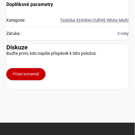
Doplňkové parametry
Kategorie
:
Toshiba SHORAI CURVE White Multi
Záruka
:
3 roky
Diskuze
Buďte první, kdo napíše příspěvek k této položce.
Přidat komentář
Z
á