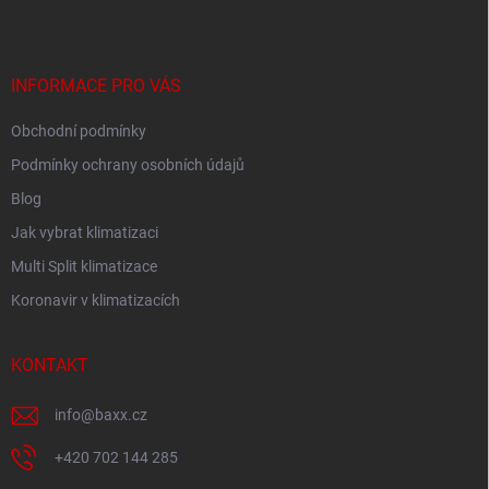
p
a
t
í
INFORMACE PRO VÁS
Obchodní podmínky
Podmínky ochrany osobních údajů
Blog
Jak vybrat klimatizaci
Multi Split klimatizace
Koronavir v klimatizacích
KONTAKT
info
@
baxx.cz
+420 702 144 285