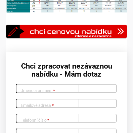
Chci zpracovat nezávaznou
nabídku - Mám dotaz
Jméno a příjmení
*
Emailové adresa
*
Telefonní číslo
*