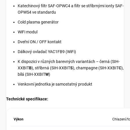
Katechinový filtr SAF-OPWC4 a filtr se stříbrnými ionty SAF-
OPWS4 ve standardu
Cold plasma generátor
WiFi modul
Dveřní ON / OFF kontakt
Dálkový ovladač YAC1FB9 (WiFi)
K dispozici v různých barevných variantách – černá (SIH-
XXBIT
B
), stříbrná (SIH-XXBIT
S
), champagne (SIH-XXBIT
C
),
bílá (SIH-XXBIT
W
)
Venkovní jednotka je samostatný produkt
Technické specifikace:
Výkon
Chlazení/t