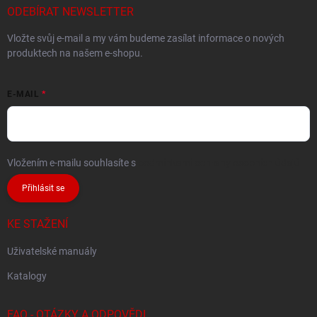
ODEBÍRAT NEWSLETTER
Vložte svůj e-mail a my vám budeme zasílat informace o nových
produktech na našem e-shopu.
E-MAIL
Vložením e-mailu souhlasíte s
podmínkami ochrany osobních údajů
Přihlásit se
KE STAŽENÍ
Uživatelské manuály
Katalogy
FAQ - OTÁZKY A ODPOVĚDI