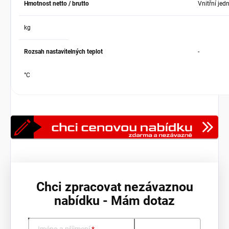
Hmotnost netto / brutto
Vnitřní jed
kg
Rozsah nastavitelných teplot
-
°C
Chci zpracovat nezávaznou
nabídku - Mám dotaz