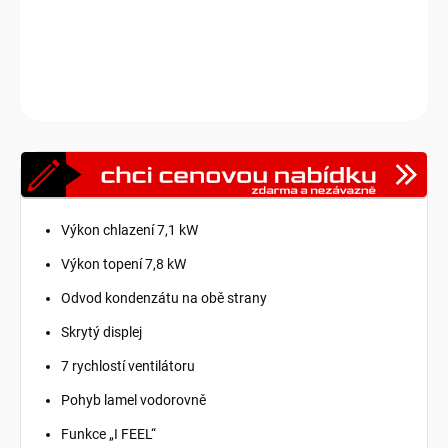
dodávány samostatně.
DETAILNÍ INFORMACE
Zeptat se
HLÍDAT
Výkon chlazení 7,1 kW
Výkon topení 7,8 kW
Odvod kondenzátu na obě strany
Skrytý displej
7 rychlostí ventilátoru
Pohyb lamel vodorovně
Funkce „I FEEL“