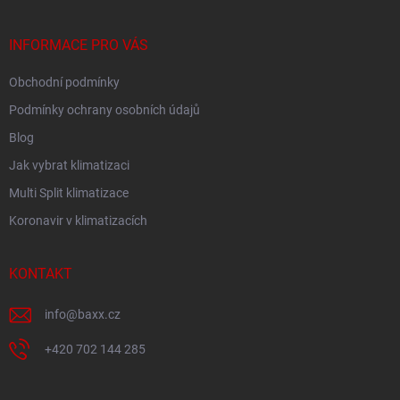
a
t
í
INFORMACE PRO VÁS
Obchodní podmínky
Podmínky ochrany osobních údajů
Blog
Jak vybrat klimatizaci
Multi Split klimatizace
Koronavir v klimatizacích
KONTAKT
info
@
baxx.cz
+420 702 144 285