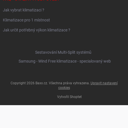
Jak vybrat klimatizaci ?
Klimatizace pro 1 místnost
Jak určit potřebný výkon klimatizace ?
Sestavování Multi-Split systémů
Samsung - Wind Free klimatizace - specialovaný web
Copyright 2026
Baxx.cz
. Všechna práva vyhrazena.
Upravit nastavení
cookies
Vytvořil Shoptet