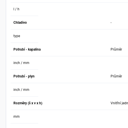
l / h
Chladivo
-
type
Potrubí - kapalina
Průměr
inch / mm
Potrubí - plyn
Průměr
inch / mm
Rozměry (š x v x h)
Vnitřní jed
mm