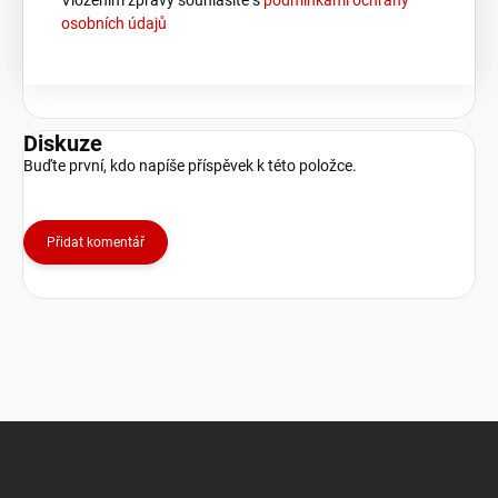
Vložením zprávy souhlasíte s
podmínkami ochrany
osobních údajů
Diskuze
Buďte první, kdo napíše příspěvek k této položce.
Přidat komentář
Z
á
p