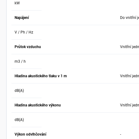
kW
Napájení
Do vnitřní 
V / Ph / Hz
Průtok vzduchu
Vnitřní jed
m3 / h
Hladina akustického tlaku v 1 m
Vnitřní jed
dB(A)
Hladina akustického výkonu
Vnitřní jed
dB(A)
Výkon odvlhčování
-