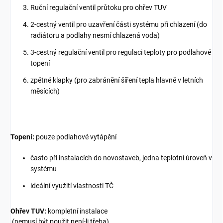
Ruční regulační ventil průtoku pro ohřev TUV
2-cestný ventil pro uzavření části systému při chlazení (do
radiátoru a podlahy nesmí chlazená voda)
3-cestný regulační ventil pro regulaci teploty pro podlahové
topení
zpětné klapky (pro zabránění šíření tepla hlavně v letních
měsících)
Topení:
pouze podlahové vytápění
často při instalacích do novostaveb, jedna teplotní úroveň v
systému
ideální využití vlastnosti TČ
Ohřev TUV:
kompletní instalace
(nemusí být použit není-li třeba)