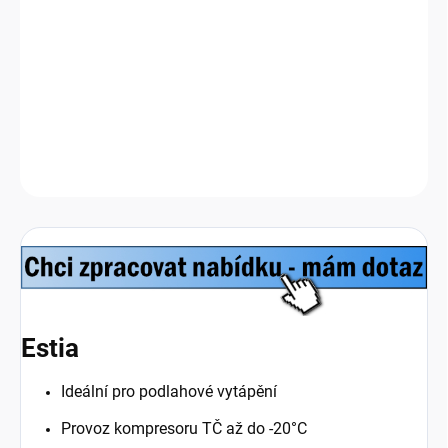
Tepelné čerpadlo 8 kW, A+++, max.teplota 55st. Celsia, 230V, 3 kW
bivalent, jednoduchá instalace, provoz a údržba. Možnost dalšího
zdroje energie, řízení KNX, MODbus.
Sestava je již vč.
hydromodulu.
DETAILNÍ INFORMACE
Zeptat se
HLÍDAT
Estia
Ideální pro podlahové vytápění
Provoz kompresoru TČ až do -20°C