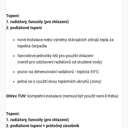
Topení:
1. radiátory, fancoily (pro chlazení)
2. podlahové topení
nové instalace nebo výměny stávajících zdrojů tepla za
tepelná čerpadla
fancoilové jednotky též pro použití chlazení
(ventil pro odstavení radiátorů od studené vody)
pozor na dimenzování radiátorů - teplota 55°C
jedná se o využití dvou teplotních okruhů (zóny)
Ohřev TUV:
kompletní instalace (nemusí být použit není-li třeba)
Topení:
1. radiátory, fancoily (pro chlazení)
2. podlahové topení + průtočný zásobník