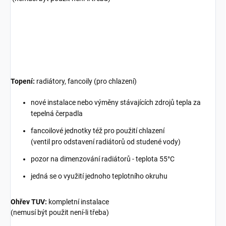
Topení:
radiátory, fancoily (pro chlazení)
nové instalace nebo výměny stávajících zdrojů tepla za
tepelná čerpadla
fancoilové jednotky též pro použití chlazení
(ventil pro odstavení radiátorů od studené vody)
pozor na dimenzování radiátorů - teplota 55°C
jedná se o využití jednoho teplotního okruhu
Ohřev TUV:
kompletní instalace
(nemusí být použit není-li třeba)