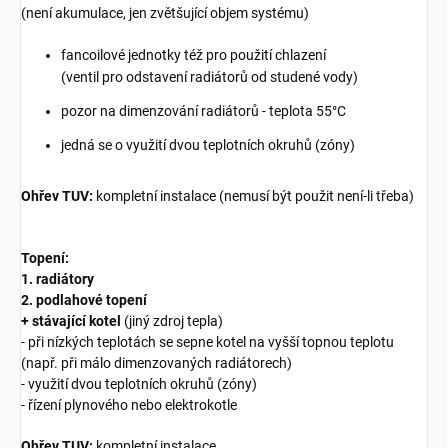
(není akumulace, jen zvětšující objem systému)
fancoilové jednotky též pro použití chlazení
(ventil pro odstavení radiátorů od studené vody)
pozor na dimenzování radiátorů - teplota 55°C
jedná se o využití dvou teplotních okruhů (zóny)
Ohřev TUV:
kompletní instalace (nemusí být použit není-li třeba)
Topení:
1. radiátory
2. podlahové topení
+ stávající kotel
(jiný zdroj tepla)
- při nízkých teplotách se sepne kotel na vyšší topnou teplotu
(např. při málo dimenzovaných radiátorech)
- využití dvou teplotních okruhů (zóny)
- řízení plynového nebo elektrokotle
Ohřev TUV:
kompletní instalace