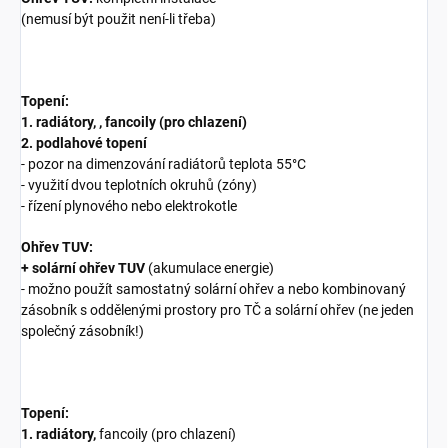
(nemusí být použit není-li třeba)
Topení:
1. radiátory, , fancoily (pro chlazení)
2. podlahové topení
- pozor na dimenzování radiátorů teplota 55°C
- využití dvou teplotních okruhů (zóny)
- řízení plynového nebo elektrokotle
Ohřev TUV:
+ solární ohřev TUV
(akumulace energie)
- možno použít samostatný solární ohřev a nebo kombinovaný
zásobník s oddělenými prostory pro TČ a solární ohřev (ne jeden
společný zásobník!)
Topení:
1. radiátory,
fancoily (pro chlazení)