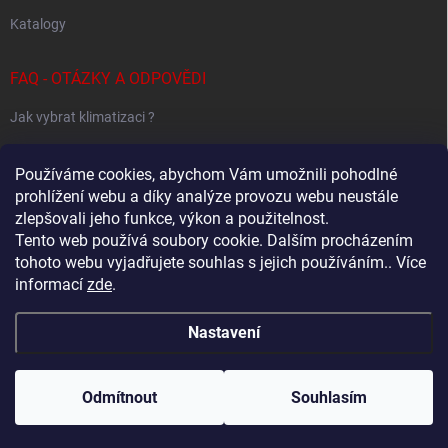
Katalogy
FAQ - OTÁZKY A ODPOVĚDI
Jak vybrat klimatizaci ?
Klimatizace pro 1 místnost
Používáme cookies, abychom Vám umožnili pohodlné
Jak určit potřebný výkon klimatizace ?
prohlížení webu a díky analýze provozu webu neustále
zlepšovali jeho funkce, výkon a použitelnost.
Tento web používá soubory cookie. Dalším procházením
tohoto webu vyjadřujete souhlas s jejich používáním.. Více
Sestavování Multi-Split systémů
informací
zde
.
Samsung - Wind Free klimatizace - specialovaný web
Nastavení
Copyright 2026
Baxx.cz
. Všechna práva vyhrazena.
Upravit nastavení
cookies
Odmítnout
Souhlasím
Vytvořil Shoptet