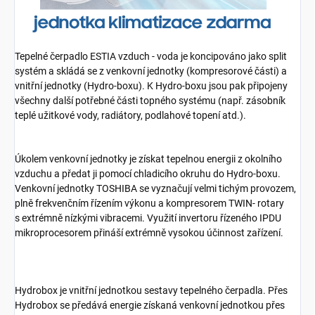
Tepelné čerpadlo ESTIA vzduch - voda je koncipováno jako split
systém a skládá se z venkovní jednotky (kompresorové části) a
vnitřní jednotky (Hydro-boxu). K Hydro-boxu jsou pak připojeny
všechny další potřebné části topného systému (např. zásobník
teplé užitkové vody, radiátory, podlahové topení atd.).
Úkolem venkovní jednotky je získat tepelnou energii z okolního
vzduchu a předat ji pomocí chladicího okruhu do Hydro-boxu.
Venkovní jednotky TOSHIBA se vyznačují velmi tichým provozem,
plně frekvenčním řízením výkonu a kompresorem TWIN- rotary
s extrémně nízkými vibracemi. Využití invertoru řízeného IPDU
mikroprocesorem přináší extrémně vysokou účinnost zařízení.
Hydrobox je vnitřní jednotkou sestavy tepelného čerpadla. Přes
Hydrobox se předává energie získaná venkovní jednotkou přes