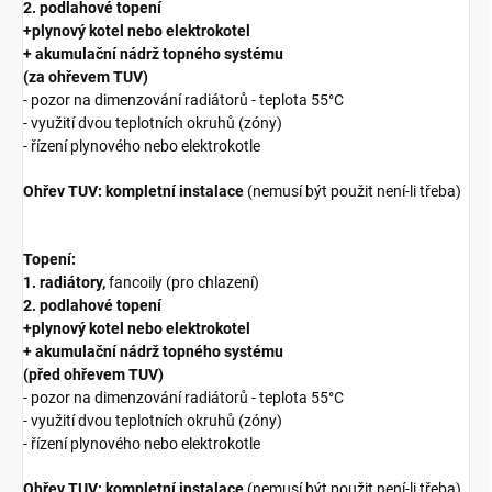
2. podlahové topení
+plynový kotel nebo elektrokotel
+ akumulační nádrž topného systému
(za ohřevem TUV)
- pozor na dimenzování radiátorů - teplota 55°C
- využití dvou teplotních okruhů (zóny)
- řízení plynového nebo elektrokotle
Ohřev TUV: kompletní instalace
(nemusí být použit není-li třeba)
Topení:
1. radiátory,
fancoily (pro chlazení)
2. podlahové topení
+plynový kotel nebo elektrokotel
+ akumulační nádrž topného systému
(před ohřevem TUV)
- pozor na dimenzování radiátorů - teplota 55°C
- využití dvou teplotních okruhů (zóny)
- řízení plynového nebo elektrokotle
Ohřev TUV: kompletní instalace
(nemusí být použit není-li třeba)