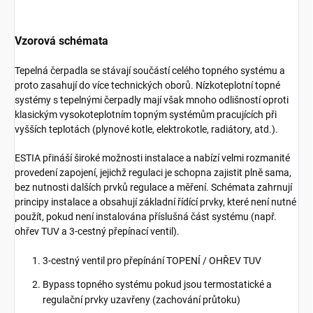
Vzorová schémata
Tepelná čerpadla se stávají součástí celého topného systému a
proto zasahují do více technických oborů. Nízkoteplotní topné
systémy s tepelnými čerpadly mají však mnoho odlišností oproti
klasickým vysokoteplotním topným systémům pracujících při
vyšších teplotách (plynové kotle, elektrokotle, radiátory, atd.).
ESTIA přináší široké možnosti instalace a nabízí velmi rozmanité
provedení zapojení, jejichž regulaci je schopna zajistit plně sama,
bez nutnosti dalších prvků regulace a měření. Schémata zahrnují
principy instalace a obsahují základní řídící prvky, které není nutné
použít, pokud není instalována příslušná část systému (např.
ohřev TUV a 3-cestný přepínací ventil).
3-cestný ventil pro přepínání TOPENÍ / OHŘEV TUV
Bypass topného systému pokud jsou termostatické a
regulační prvky uzavřeny (zachování průtoku)