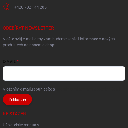
+420 702 144 285
ODEBÍRAT NEWSLETTER
Vložte svůj e-mail a my vám budeme zasílat informace o nových
produktech na našem e-shopu.
E-MAIL
Vložením e-mailu souhlasíte s
podmínkami ochrany osobních údajů
Přihlásit se
KE STAŽENÍ
Uživatelské manuály