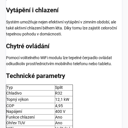
Vytápění i chlazení
Systém umožňuje nejen efektivní vytápění v zimním období, ale
také aktivní chlazení během léta. Díky tomu lze zajistit celoroční
tepelnou pohodu v domácnosti.
Chytré ovládání
Pomocí volitelného WiFi modulu lze tepelné čerpadlo ovládat
odkudkoliv prostřednictvím mobilního telefonu nebo tabletu.
Technické parametry
Typ
Split
Chladivo
R32
Topný výkon
12,1 kW
COP
4,95
Napájení
400 V
Funkce chlazení
Ano
Ohřev TUV
Ano