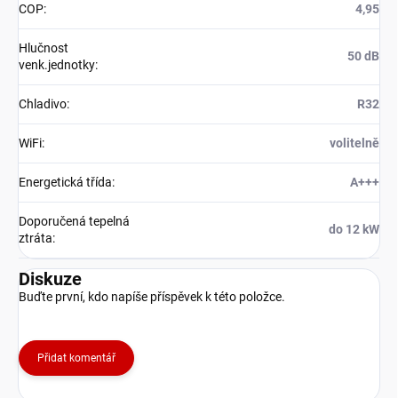
COP
:
4,95
Hlučnost
50 dB
venk.jednotky
:
Chladivo
:
R32
WiFi
:
volitelně
Energetická třída
:
A+++
Doporučená tepelná
do 12 kW
ztráta
:
Diskuze
Buďte první, kdo napíše příspěvek k této položce.
Přidat komentář