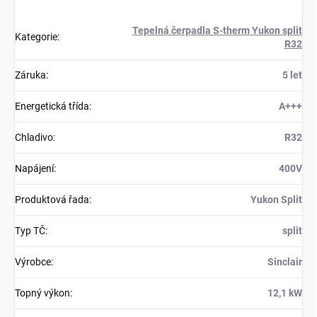
Tepelná čerpadla S-therm Yukon split
Kategorie
:
R32
Záruka
:
5 let
Energetická třída
:
A+++
Chladivo
:
R32
Napájení
:
400V
Produktová řada
:
Yukon Split
Typ TČ
:
split
Výrobce
:
Sinclair
Topný výkon
:
12,1 kW