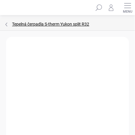
Přejít
Hledat
na
obsah
Tepelná čerpadla S-therm Yukon split R32
ZNAČKA:
SINCLAIR
TICHÝ PROVOZ
A+++
MOŽNOST DOTACÍ
ZÁRUKA AŽ NA 5 LET