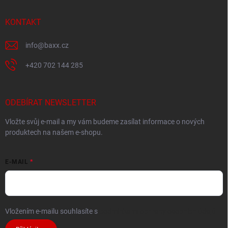
KONTAKT
info
@
baxx.cz
+420 702 144 285
ODEBÍRAT NEWSLETTER
Vložte svůj e-mail a my vám budeme zasílat informace o nových
produktech na našem e-shopu.
E-MAIL
Vložením e-mailu souhlasíte s
podmínkami ochrany osobních údajů