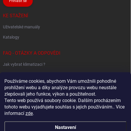
Přihlásit se
KE STAŽENÍ
Uživatelské manuály
Katalogy
FAQ - OTÁZKY A ODPOVĚDI
Jak vybrat klimatizaci ?
Klimatizace pro 1 místnost
Používáme cookies, abychom Vám umožnili pohodlné
Jak určit potřebný výkon klimatizace ?
prohlížení webu a díky analýze provozu webu neustále
zlepšovali jeho funkce, výkon a použitelnost.
Tento web používá soubory cookie. Dalším procházením
tohoto webu vyjadřujete souhlas s jejich používáním.. Více
Sestavování Multi-Split systémů
informací
zde
.
Samsung - Wind Free klimatizace - specialovaný web
Nastavení