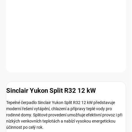
Tepelné čerpadlo Sinclair Yukon Split R32 12 kW je moderní systém
vzduch–voda určený pro vytápění, chlazení a přípravu teplé vody.
Díky vysoké účinnosti, ekologickému chladivu R32 a tichému
provozu je ideální volbou pro novostavby i rekonstruované
rodinné domy.
DETAILNÍ INFORMACE
Zeptat se
HLÍDAT
Sinclair Yukon Split R32 12 kW
Tepelné čerpadlo Sinclair Yukon Split R32 12 kW představuje
moderní řešení vytápění, chlazení a přípravy teplé vody pro
rodinné domy. Splitové provedení umožňuje efektivní provoz i při
nízkých venkovních teplotách a nabízí vysokou energetickou
účinnost po celý rok.