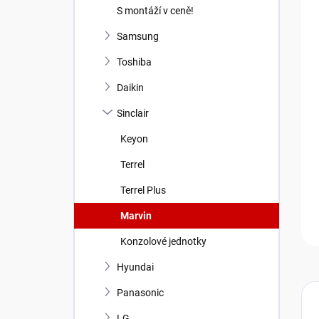
n
S montáží v ceně!
í
p
Samsung
a
Toshiba
n
e
Daikin
l
Sinclair
Keyon
Terrel
Terrel Plus
Marvin
Konzolové jednotky
Hyundai
Panasonic
LG