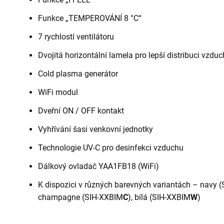
Funkce „TEMPEROVÁNÍ 8 °C“
7 rychlostí ventilátoru
Dvojitá horizontální lamela pro lepší distribuci vzdu
Cold plasma generátor
WiFi modul
Dveřní ON / OFF kontakt
Vyhřívání šasi venkovní jednotky
Technologie UV-C pro desinfekci vzduchu
Dálkový ovladač YAA1FB18 (WiFi)
K dispozici v různých barevných variantách – navy 
champagne (SIH-XXBIM
C
), bílá (SIH-XXBIM
W
)