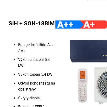
SIH + SOH-18BIM
Energetická třída A++
/ A+
Výkon chlazení 5,3
kW
Výkon topení 5,4 kW
Odvod kondenzátu na
obě strany
Skrytý displej
Funkce „I FEEL“