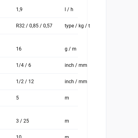
1,9
l / h
R32 / 0,85 / 0,57
type / kg / t
16
g / m
1/4 / 6
inch / mm
1/2 / 12
inch / mm
5
m
3 / 25
m
10
m