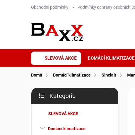
Přejít
Obchodní podmínky
Podmínky ochrany osobních ú
na
obsah
SLEVOVÁ AKCE
DOMÁCÍ KLIMATIZACE
Domů
Domácí klimatizace
Sinclair
Mar
P
ZNA
Kategorie
o
Přeskočit
WI
s
kategorie
t
SLEVOVÁ AKCE
r
a
Domácí klimatizace
n