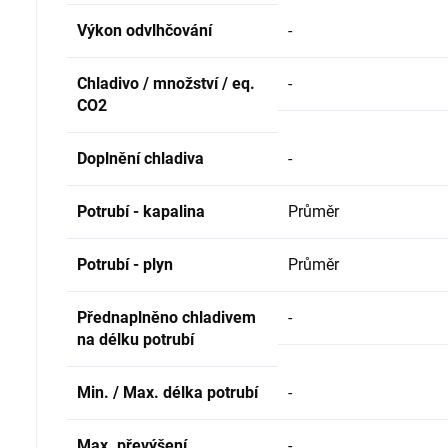
Výkon odvlhčování
-
Chladivo / množství / eq.
-
CO2
Doplnění chladiva
-
Potrubí - kapalina
Průměr
Potrubí - plyn
Průměr
Přednaplněno chladivem
-
na délku potrubí
Min. / Max. délka potrubí
-
Max. převýšení
-