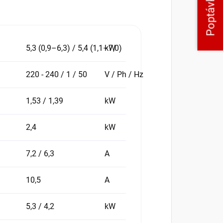
Poptávka
5,3 (0,9–6,3) / 5,4 (1,1–7,0)
kW
220 - 240 / 1 / 50
V / Ph / Hz
1,53 / 1,39
kW
2,4
kW
7,2 / 6,3
A
10,5
A
5,3 / 4,2
kW