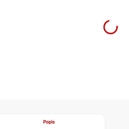
cena:
−
Nástěn
proved
Klimat
techno
kontak
DETAIL
Popis