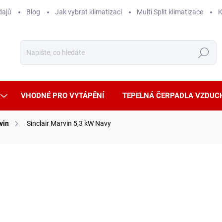
dajů
Blog
Jak vybrat klimatizaci
Multi Split klimatizace
K
Hledat
VHODNÉ PRO VYTÁPĚNÍ
TEPELNÁ ČERPADLA VZDUC
vin
Sinclair Marvin 5,3 kW Navy
ČKA:
SINCLAIR
FI OVLÁDÁNÍ
A++
TEMPERACE
ČISTÍ VZDUCH
VYHŘÍVANÁ VENK. J.
40 
33 46
Měrná
DOST