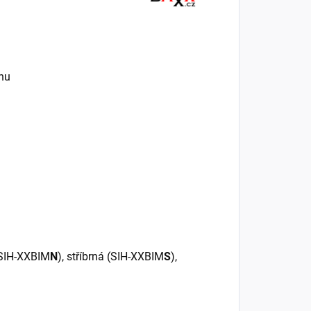
chu
(SIH-XXBIM
N
), stříbrná (SIH-XXBIM
S
),