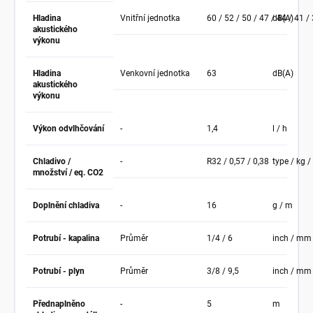
Hladina
Vnitřní jednotka
60 / 52 / 50 / 47 / 44 / 41 /
dB(A)
akustického
výkonu
Hladina
Venkovní jednotka
63
dB(A)
akustického
výkonu
Výkon odvlhčování
-
1,4
l / h
Chladivo /
-
R32 / 0,57 / 0,38
type / kg / 
množství / eq. CO2
Doplnění chladiva
-
16
g / m
Potrubí - kapalina
Průměr
1/4 / 6
inch / mm
Potrubí - plyn
Průměr
3/8 / 9,5
inch / mm
Přednaplněno
-
5
m