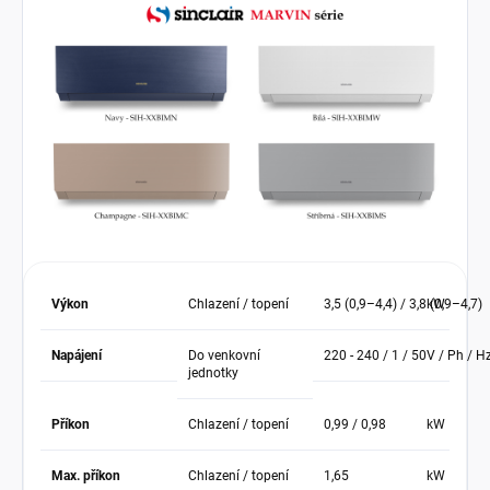
Výkon
Chlazení / topení
3,5 (0,9–4,4) / 3,8 (0,9–4,7)
kW
Napájení
Do venkovní
220 - 240 / 1 / 50
V / Ph / H
jednotky
Příkon
Chlazení / topení
0,99 / 0,98
kW
Max. příkon
Chlazení / topení
1,65
kW