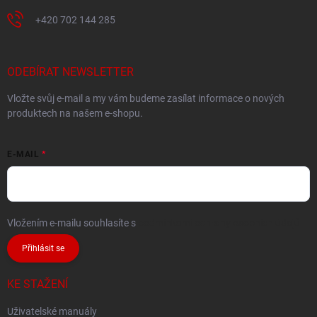
+420 702 144 285
ODEBÍRAT NEWSLETTER
Vložte svůj e-mail a my vám budeme zasílat informace o nových
produktech na našem e-shopu.
E-MAIL
Vložením e-mailu souhlasíte s
podmínkami ochrany osobních údajů
Přihlásit se
KE STAŽENÍ
Uživatelské manuály