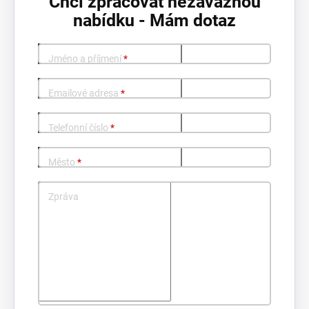
Chci zpracovat nezávaznou
nabídku - Mám dotaz
Jméno a příjmení
*
Emailové adresa
*
Telefonní číslo
*
Město
*
Zpráva