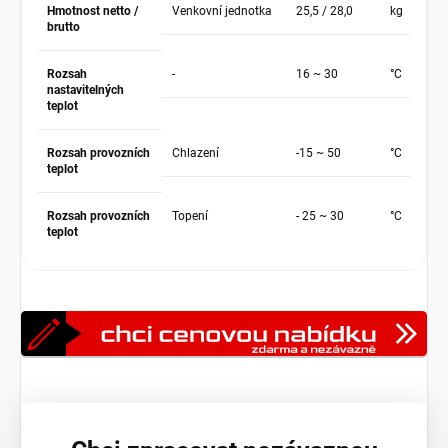
Hmotnost netto /
Venkovní jednotka
25,5 / 28,0
kg
brutto
Rozsah
-
16 ~ 30
°C
nastavitelných
teplot
Rozsah provozních
Chlazení
-15 ~ 50
°C
teplot
Rozsah provozních
Topení
- 25 ~ 30
°C
teplot