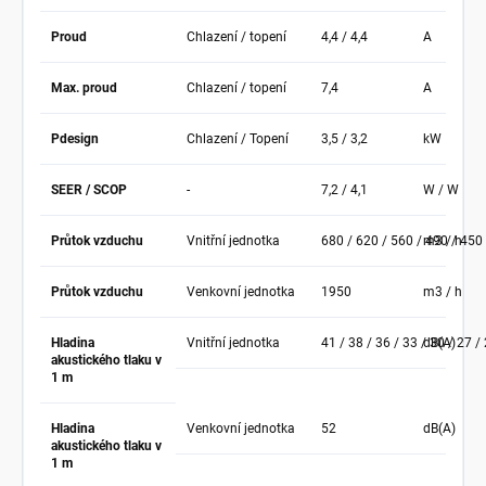
Proud
Chlazení / topení
4,4 / 4,4
A
Max. proud
Chlazení / topení
7,4
A
Pdesign
Chlazení / Topení
3,5 / 3,2
kW
SEER / SCOP
-
7,2 / 4,1
W / W
Průtok vzduchu
Vnitřní jednotka
680 / 620 / 560 / 490 / 450
m3 / h
Průtok vzduchu
Venkovní jednotka
1950
m3 / h
Hladina
Vnitřní jednotka
41 / 38 / 36 / 33 / 30 / 27 /
dB(A)
akustického tlaku v
1 m
Hladina
Venkovní jednotka
52
dB(A)
akustického tlaku v
1 m