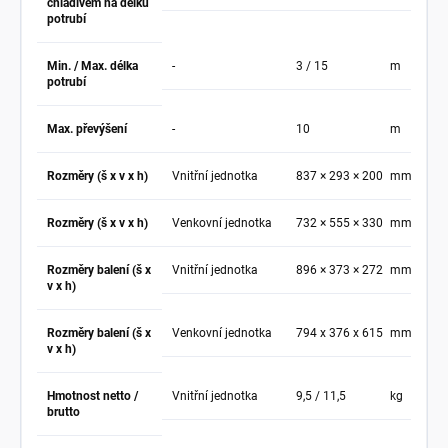
chladivem na délku
potrubí
Min. / Max. délka
-
3 / 15
m
potrubí
Max. převýšení
-
10
m
Rozměry (š x v x h)
Vnitřní jednotka
837 × 293 × 200
mm
Rozměry (š x v x h)
Venkovní jednotka
732 × 555 × 330
mm
Rozměry balení (š x
Vnitřní jednotka
896 × 373 × 272
mm
v x h)
Rozměry balení (š x
Venkovní jednotka
794 x 376 x 615
mm
v x h)
Hmotnost netto /
Vnitřní jednotka
9,5 / 11,5
kg
brutto