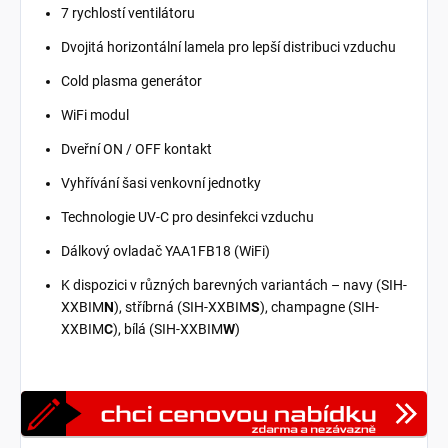
7 rychlostí ventilátoru
Dvojitá horizontální lamela pro lepší distribuci vzduchu
Cold plasma generátor
WiFi modul
Dveřní ON / OFF kontakt
Vyhřívání šasi venkovní jednotky
Technologie UV-C pro desinfekci vzduchu
Dálkový ovladač YAA1FB18 (WiFi)
K dispozici v různých barevných variantách – navy (SIH-
XXBIM
N
), stříbrná (SIH-XXBIM
S
), champagne (SIH-
XXBIM
C
), bílá (SIH-XXBIM
W
)