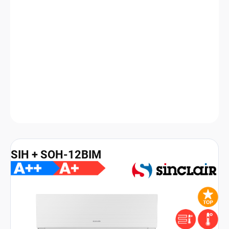
Nástěnná klimatizace Sinclair Marvin 3,5 kW v různých barevných
provedeních vynikne bohatou vybaveností i nevšedním designem.
Klimatizace disponuje WiFi modulem, funkcí temperování,
technologií UV-C pro desinfekci vzduchu, dveřním ON/OFF
kontaktem a comfortním dálkovým ovladačem.
DETAILNÍ INFORMACE
Zeptat se
HLÍDAT
SIH + SOH-12BIM