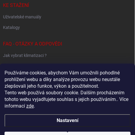
KE STAŽENÍ
Uživatelské manuály
Katalogy
FAQ - OTÁZKY A ODPOVĚDI
Jak vybrat klimatizaci ?
Klimatizace pro 1 místnost
Používáme cookies, abychom Vám umožnili pohodlné
Jak určit potřebný výkon klimatizace ?
prohlížení webu a díky analýze provozu webu neustále
zlepšovali jeho funkce, výkon a použitelnost.
Tento web používá soubory cookie. Dalším procházením
tohoto webu vyjadřujete souhlas s jejich používáním.. Více
Sestavování Multi-Split systémů
informací
zde
.
Samsung - Wind Free klimatizace - specialovaný web
Nastavení
Copyright 2026
Baxx.cz
. Všechna práva vyhrazena.
Upravit nastavení