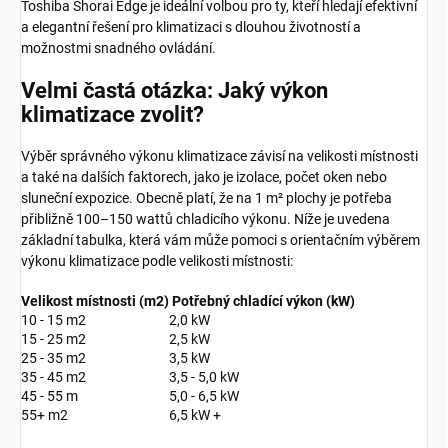
Toshiba Shorai Edge je ideální volbou pro ty, kteří hledají efektivní
a elegantní řešení pro klimatizaci s dlouhou životností a
možnostmi snadného ovládání.
Velmi častá otázka: Jaký výkon
klimatizace zvolit?
Výběr správného výkonu klimatizace závisí na velikosti místnosti
a také na dalších faktorech, jako je izolace, počet oken nebo
sluneční expozice. Obecně platí, že na 1 m² plochy je potřeba
přibližně 100–150 wattů chladicího výkonu. Níže je uvedena
základní tabulka, která vám může pomoci s orientačním výběrem
výkonu klimatizace podle velikosti místnosti:
Velikost místnosti (m2)
Potřebný chladící výkon (kW)
10 - 15 m2
2,0 kW
15 - 25 m2
2,5 kW
25 - 35 m2
3,5 kW
35 - 45 m2
3,5 - 5,0 kW
45 - 55 m
5,0 - 6,5 kW
55+ m2
6,5 kW +