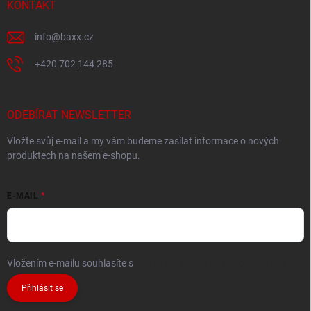
KONTAKT
info
@
baxx.cz
+420 702 144 285
ODEBÍRAT NEWSLETTER
Vložte svůj e-mail a my vám budeme zasílat informace o nových
produktech na našem e-shopu.
E-MAIL
Vložením e-mailu souhlasíte s
podmínkami ochrany osobních údajů
Přihlásit se