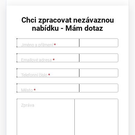
Chci zpracovat nezávaznou
nabídku - Mám dotaz
Jméno a příjmení
*
Emailové adresa
*
Telefonní číslo
*
Město
*
Zpráva