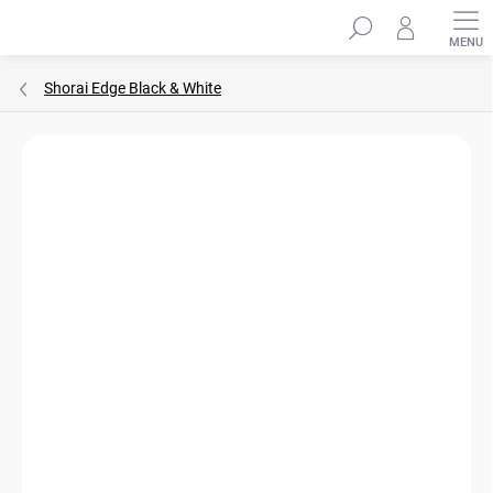
Přejít
Hledat
na
obsah
Shorai Edge Black & White
ZNAČKA:
TOSHIBA
WIFI OVLÁDÁNÍ
A++