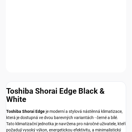
Aktualizace designu, funkcí a ovladače ve třídě HIGH Line. V
tradiční bílé barvě, ale také ve stylovém černém provedení.
Osvědčené funkce, včetně ovládání prostřednictvím WiFi a
aplikace, vč. monitorování spotřeby energie pro Single Split
systémy ve standardní výbavě.
DETAILNÍ INFORMACE
Zeptat se
HLÍDAT
Toshiba Shorai Edge Black &
White
Toshiba Shorai Edge
je moderní a stylová nástěnná klimatizace,
která je dostupná ve dvou barevných variantách - černé a bílé.
Tato klimatizační jednotka je navržena pro náročné uživatele, kteří
požadují vysoký výkon, energetickou efektivitu, a minimalistický