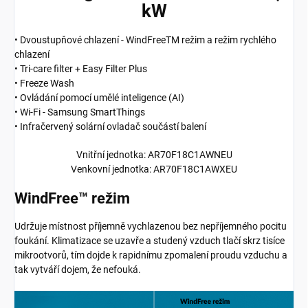
kW
• Dvoustupňové chlazení - WindFreeTM režim a režim rychlého
chlazení
• Tri-care filter + Easy Filter Plus
• Freeze Wash
• Ovládání pomocí umělé inteligence (AI)
• Wi-Fi - Samsung SmartThings
• Infračervený solární ovladač součástí balení
Vnitřní jednotka: AR70F18C1AWNEU
Venkovní jednotka: AR70F18C1AWXEU
WindFree™ režim
Udržuje místnost příjemně vychlazenou bez nepříjemného pocitu
foukání. Klimatizace se uzavře a studený vzduch tlačí skrz tisíce
mikrootvorů, tím dojde k rapidnímu zpomalení proudu vzduchu a
tak vytváří dojem, že nefouká.