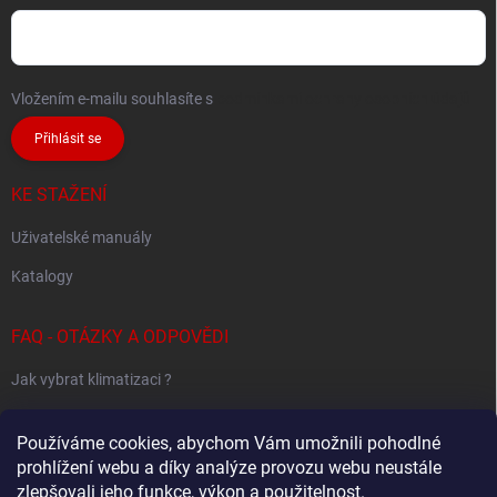
Vložením e-mailu souhlasíte s
podmínkami ochrany osobních údajů
Přihlásit se
KE STAŽENÍ
Uživatelské manuály
Katalogy
FAQ - OTÁZKY A ODPOVĚDI
Jak vybrat klimatizaci ?
Klimatizace pro 1 místnost
Používáme cookies, abychom Vám umožnili pohodlné
Jak určit potřebný výkon klimatizace ?
prohlížení webu a díky analýze provozu webu neustále
zlepšovali jeho funkce, výkon a použitelnost.