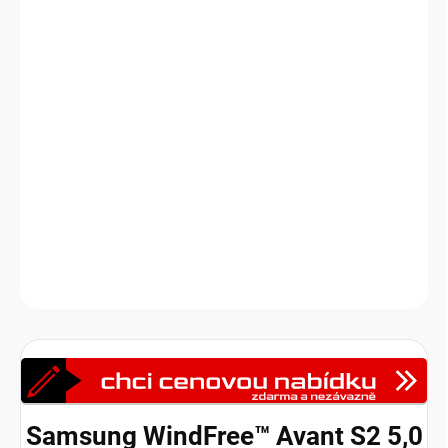
Samsung WindFree Avant S2
s dvojstupňovým chlazením -
bezprůvanový režim WindFree a režim rychlého vychlazení. Tri-
care filter a Easy Filter Plus se stará o kvalitní vzduch ve Vaší
místnosti. Klimatizace dále disponuje Freeze Wash samočístící
funkcí a samozřejmě Wi-Fi modulem pro vzdálené ovládání
odkudkoliv pomocí chytrého telefonu skrze aplikaci Samsung
SmartThings (dostupné jak na zařízení s operačním systémem
Android a iOS).
DETAILNÍ INFORMACE
Zeptat se
HLÍDAT
Samsung WindFree™ Avant S2 5,0