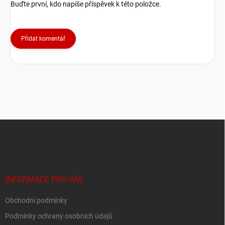
Buďte první, kdo napíše příspěvek k této položce.
Přidat komentář
Z
á
p
a
t
í
INFORMACE PRO VÁS
Obchodní podmínky
Podmínky ochrany osobních údajů