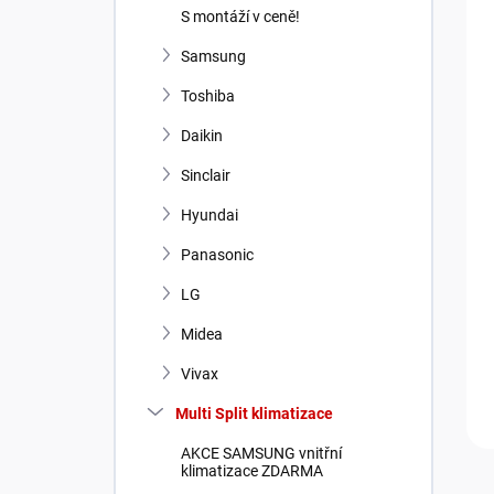
n
S montáží v ceně!
í
p
Samsung
a
Toshiba
n
e
Daikin
l
Sinclair
Hyundai
Panasonic
LG
Midea
Vivax
Multi Split klimatizace
AKCE SAMSUNG vnitřní
klimatizace ZDARMA