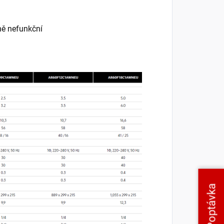
ně nefunkční
Poptávka