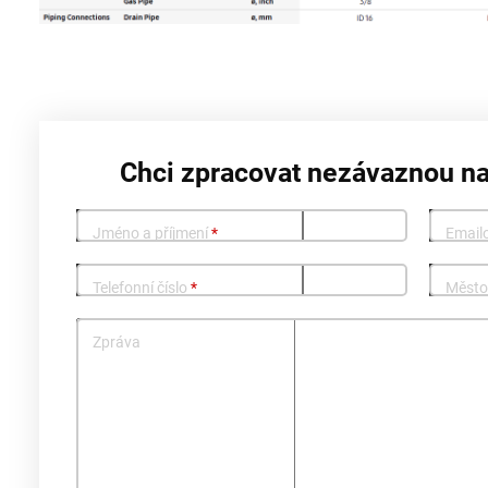
Chci zpracovat nezávaznou n
Jméno a příjmení
*
Email
Telefonní číslo
*
Měst
Zpráva