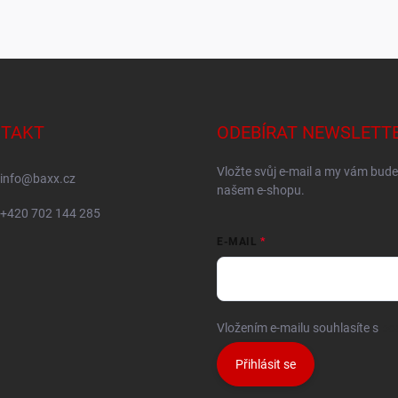
TAKT
ODEBÍRAT NEWSLETT
Vložte svůj e-mail a my vám bud
info
@
baxx.cz
našem e-shopu.
+420 702 144 285
E-MAIL
Vložením e-mailu souhlasíte s
po
Přihlásit se