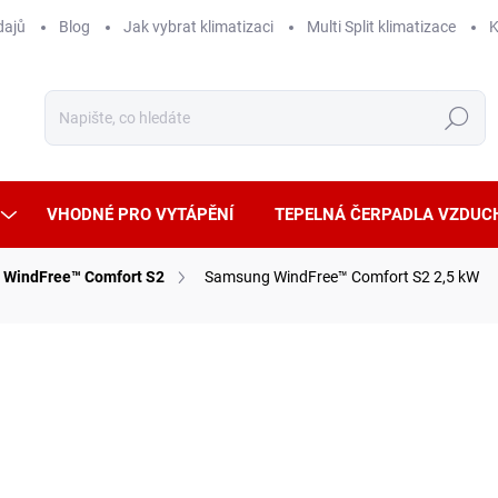
dajů
Blog
Jak vybrat klimatizaci
Multi Split klimatizace
K
Hledat
VHODNÉ PRO VYTÁPĚNÍ
TEPELNÁ ČERPADLA VZDUC
WindFree™ Comfort S2
Samsung WindFree™ Comfort S2 2,5 kW
ČKA:
SAMSUNG
NDFREE (CHLADÍ, ALE NEFOUKÁ)
TICHÝ PROVOZ
WIFI OVLÁDÁNÍ
POUZE V
10 
8 916
Měrná