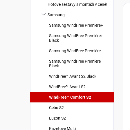
Hotové sestavy s montáží v ceně!
Samsung
Samsung WindFree Première+
Samsung WindFree Première+
Black
Samsung WindFree Première
Samsung WindFree Première
Black
WindFree™ Avant S2 Black
WindFree™ Avant S2
WindFree™ Comfort S2
Cebu S2
Luzon S2
Kazetové Multi