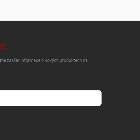
ER
eme zasílat informace o nových produktech na
dmínkami ochrany osobních údajů