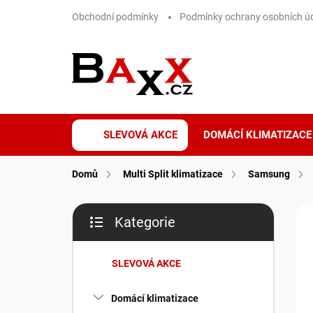
Přejít
Obchodní podmínky
Podmínky ochrany osobních ú
na
obsah
SLEVOVÁ AKCE
DOMÁCÍ KLIMATIZACE
Domů
Multi Split klimatizace
Samsung
P
ZNA
Kategorie
o
Přeskočit
WI
s
kategorie
t
SLEVOVÁ AKCE
r
a
Domácí klimatizace
n