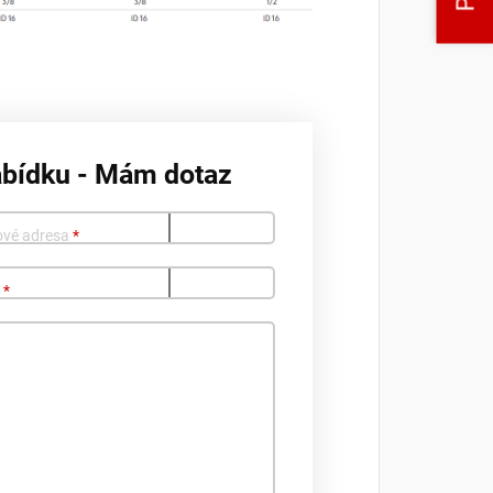
abídku - Mám dotaz
ové adresa
*
o
*