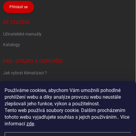
Přihlásit se
KE STAŽENÍ
Uživatelské manuály
Katalogy
FAQ - OTÁZKY A ODPOVĚDI
Jak vybrat klimatizaci ?
Klimatizace pro 1 místnost
Používáme cookies, abychom Vám umožnili pohodlné
Jak určit potřebný výkon klimatizace ?
prohlížení webu a díky analýze provozu webu neustále
zlepšovali jeho funkce, výkon a použitelnost.
Tento web používá soubory cookie. Dalším procházením
tohoto webu vyjadřujete souhlas s jejich používáním.. Více
Sestavování Multi-Split systémů
informací
zde
.
Samsung - Wind Free klimatizace - specialovaný web