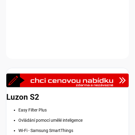
Nástěnná klimatizace Samsung Luzon S2 s Wi-Fi modulem pro
vzdálené ovládání pomocí chytrého telefonu skrze aplikaci
Samsung SmartThings.
Venkovní jednotky jsou dodávány
samostatně.
DETAILNÍ INFORMACE
Zeptat se
HLÍDAT
Luzon S2
Easy Filter Plus
Ovládání pomocí umělé inteligence
Wi-Fi - Samsung SmartThings