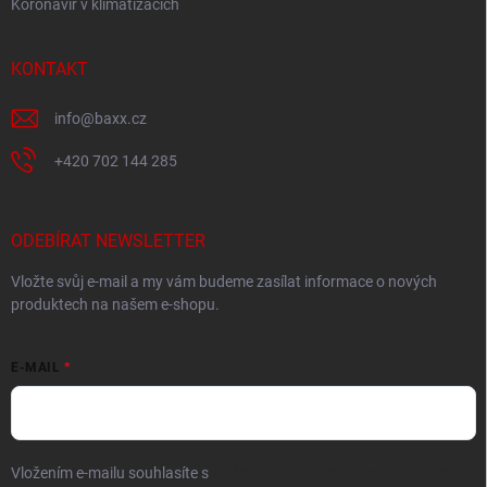
Koronavir v klimatizacích
KONTAKT
info
@
baxx.cz
+420 702 144 285
ODEBÍRAT NEWSLETTER
Vložte svůj e-mail a my vám budeme zasílat informace o nových
produktech na našem e-shopu.
E-MAIL
Vložením e-mailu souhlasíte s
podmínkami ochrany osobních údajů