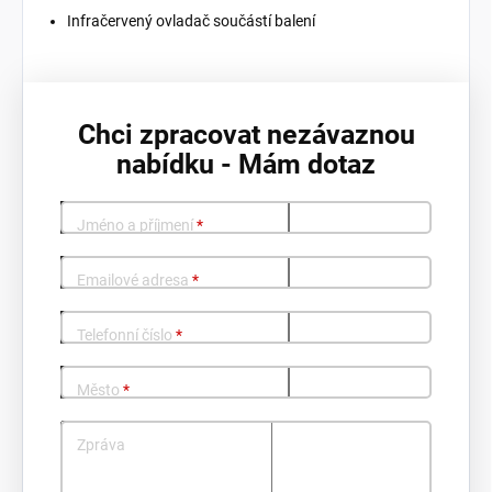
Infračervený ovladač součástí balení
Chci zpracovat nezávaznou
nabídku - Mám dotaz
Jméno a příjmení
*
Emailové adresa
*
Telefonní číslo
*
Město
*
Zpráva