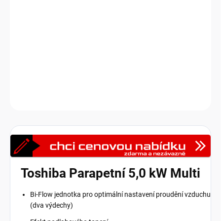
vzduchu
: jeden standardní nahoru a druhý
směrem k podlaze
,
který v režimu topení vytváří příjemný
efekt podlahového topení
pro pocit tepla u nohou. Jednotka má elegantní, decentní design a
disponuje funkcemi jako
IAQ filtrační systém
pro čištění vzduchu,
ECO režim pro úsporu energie.
Venkovní jednotky jsou dodávány
samostatně.
DETAILNÍ INFORMACE
Zeptat se
HLÍDAT
Toshiba Parapetní 5,0 kW Multi
Bi-Flow jednotka pro optimální nastavení proudění vzduchu
(dva výdechy)