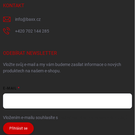
KONTAKT
info
@
baxx.cz
+420 702 144 285
ODEBÍRAT NEWSLETTER
Vložte svůj e-mail a my vám budeme zasílat informace o nových
produktech na našem e-shopu.
E-MAIL
Vložením e-mailu souhlasíte s
podmínkami ochrany osobních údajů
Přihlásit se