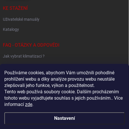
KE STAŽENÍ
Uživatelské manuály
Katalogy
FAQ - OTÁZKY A ODPOVĚDI
Jak vybrat klimatizaci ?
Klimatizace pro 1 místnost
Používáme cookies, abychom Vám umožnili pohodlné
Jak určit potřebný výkon klimatizace ?
prohlížení webu a díky analýze provozu webu neustále
zlepšovali jeho funkce, výkon a použitelnost.
Tento web používá soubory cookie. Dalším procházením
tohoto webu vyjadřujete souhlas s jejich používáním.. Více
Sestavování Multi-Split systémů
informací
zde
.
Samsung - Wind Free klimatizace - specialovaný web
Nastavení