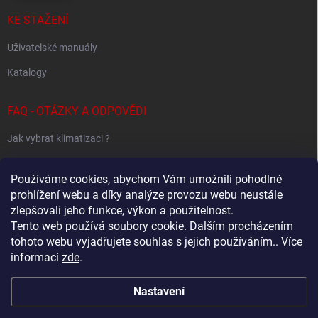
KE STAŽENÍ
Uživatelské manuály
Katalogy
FAQ - OTÁZKY A ODPOVĚDI
Jak vybrat klimatizaci ?
Klimatizace pro 1 místnost
Používáme cookies, abychom Vám umožnili pohodlné
Jak určit potřebný výkon klimatizace ?
prohlížení webu a díky analýze provozu webu neustále
zlepšovali jeho funkce, výkon a použitelnost.
Tento web používá soubory cookie. Dalším procházením
tohoto webu vyjadřujete souhlas s jejich používáním.. Více
Sestavování Multi-Split systémů
informací
zde
.
Samsung - Wind Free klimatizace - specialovaný web
Nastavení