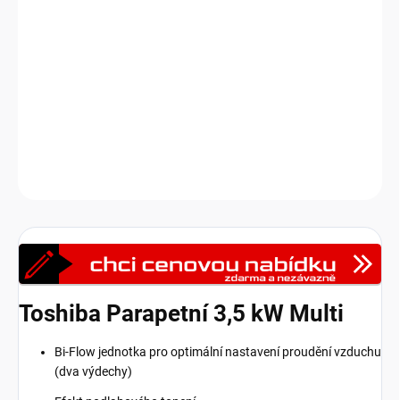
vzduchu
: jeden standardní nahoru a druhý
směrem k podlaze
,
který v režimu topení vytváří příjemný
efekt podlahového topení
pro pocit tepla u nohou. Jednotka má elegantní, decentní design a
disponuje funkcemi jako
IAQ filtrační systém
pro čištění vzduchu,
ECO režim pro úsporu energie.
Venkovní jednotky jsou dodávány
samostatně.
DETAILNÍ INFORMACE
Zeptat se
HLÍDAT
Toshiba Parapetní 3,5 kW Multi
Bi-Flow jednotka pro optimální nastavení proudění vzduchu
(dva výdechy)