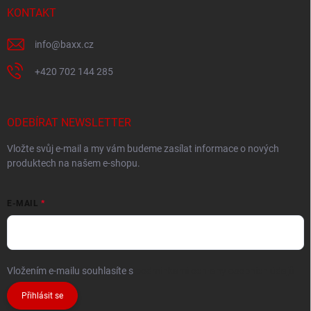
KONTAKT
info
@
baxx.cz
+420 702 144 285
ODEBÍRAT NEWSLETTER
Vložte svůj e-mail a my vám budeme zasílat informace o nových
produktech na našem e-shopu.
E-MAIL
Vložením e-mailu souhlasíte s
podmínkami ochrany osobních údajů
Přihlásit se