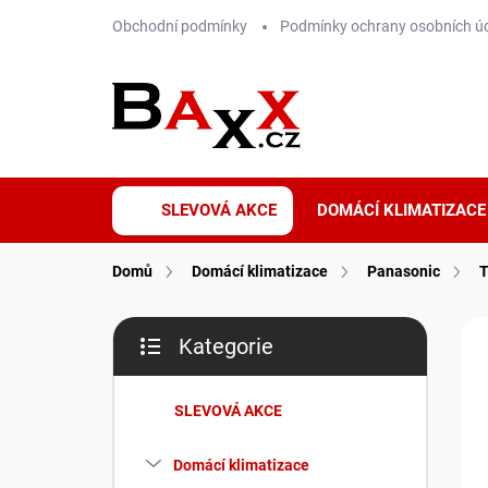
Přejít
Obchodní podmínky
Podmínky ochrany osobních ú
na
obsah
SLEVOVÁ AKCE
DOMÁCÍ KLIMATIZACE
Domů
Domácí klimatizace
Panasonic
P
ZNA
Kategorie
o
Přeskočit
S 
s
kategorie
t
SLEVOVÁ AKCE
r
a
Domácí klimatizace
n