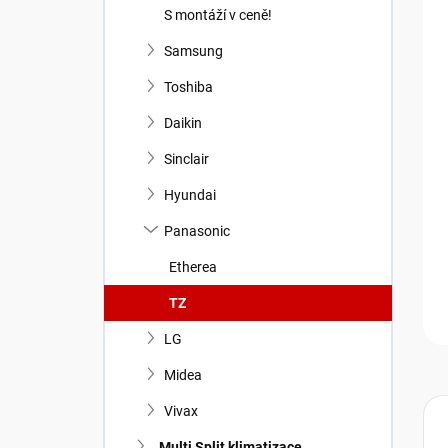
n
S montáží v ceně!
í
p
Samsung
a
Toshiba
n
e
Daikin
l
Sinclair
Hyundai
Panasonic
Etherea
TZ
LG
Midea
Vivax
Multi Split klimatizace