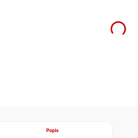
cena:
−
Rezide
domácí 
jakéhok
DETAIL
Popis