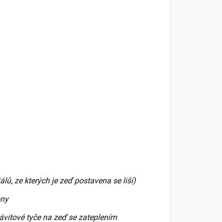
lů, ze kterých je zeď postavena se liší)
ony
ávitové tyče na zeď se zateplením