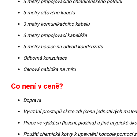
3 metry propojovacího chladírenského potrubí
3 metry síťového kabelu
3 metry komunikačního kabelu
3 metry propojovací kabeláže
3 metry hadice na odvod kondenzátu
Odborná konzultace
Cenová nabídka na míru
Co není v ceně?
Doprava
Vyvrtání prostupů skrze zdi (cena jednotlivých materiá
Práce ve výškách (lešení, plošina) a jiné atypické úk
Použití chemické kotvy k upevnění konzole pomocí z