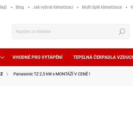
dajů
Blog
Jak vybrat klimatizaci
Multi Split klimatizace
K
Hledat
VHODNÉ PRO VYTÁPĚNÍ
TEPELNÁ ČERPADLA VZDUC
TZ
Panasonic TZ 2,5 kW s MONTÁŽÍ V CENĚ !
ČKA:
PANASONIC
MONTÁŽÍ V CENĚ!
TICHÝ PROVOZ
WIFI OVLÁDÁNÍ
A++
30 
26 96
Měrná
SKLA