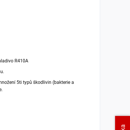
chladivo R410A
u.
nožení 5ti typů škodlivin (bakterie a
e.