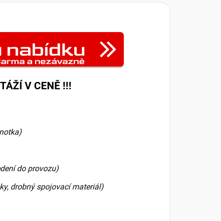
ÁŽÍ V CENĚ !!!
dnotka)
vedení do provozu)
ky, drobný spojovací materiál)