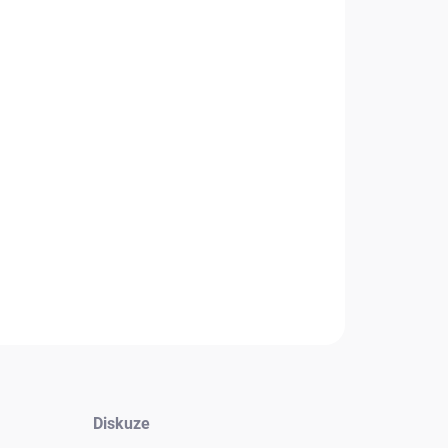
+
Přidat do košíku
nční klimatizace Panasonic A++/A++ jsou vhodné jak na
tak i komerční použití. Díky tichému režimu uspokojí
oliv uživatele
NÍ INFORMACE
Zeptat se
HLÍDAT
Diskuze