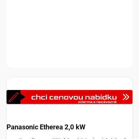
Panasonic Etherea je špičková klimatizace a zároveň vlajková loď
domácích klimatizací Panasonic. Klimatizační jednotka Panasonic
Etherea je vybavena nanoeX technologií, která ničí bakterie a viry,
neutralizuje pachy a čistí vzduch. Vestavěný WiFi modul pro
vzdálené ovládání pomocí chytrého telefonu nebo hlasem.
DETAILNÍ INFORMACE
Zeptat se
HLÍDAT
Panasonic Etherea 2,0 kW