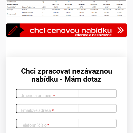
Chci zpracovat nezávaznou
nabídku - Mám dotaz
Jméno a příjmení
*
Emailové adresa
*
Telefonní číslo
*