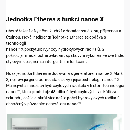
Jednotka Etherea s funkcí nanoe X
Chytré řešení, díky němuž udržíte domácnost čistou, příjemnou a
útulnou. Nová inteligentní jednotka Etherea se dodává s
technologií
nanoe™ X poskytující výhody hydroxylových radikálů. S
pokročilými možnostmi ovládání, špičkovým výkonem ve své třídě,
stylovým designem a inteligentními funkcemi.
Nová jednotka Etherea je dodávána s generátorem nanoe X Mark
3, nejnovější generací neustále se vyvíjející technologií nanoe™ X.
Má největší množství hydroxylových radikálů v historii technologie
nanoe™, která produkuje 48 trilionů hydroxylových radikálů za
sekundu, což je stokrát více než je počet hydroxylových radikálů
obsažený v původním generátoru nanoe™.