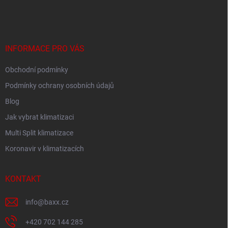
á
p
a
t
í
INFORMACE PRO VÁS
Obchodní podmínky
Podmínky ochrany osobních údajů
Blog
Jak vybrat klimatizaci
Multi Split klimatizace
Koronavir v klimatizacích
KONTAKT
info
@
baxx.cz
+420 702 144 285