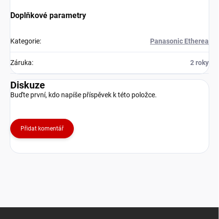
Doplňkové parametry
Kategorie
:
Panasonic Etherea
Záruka
:
2 roky
Diskuze
Buďte první, kdo napíše příspěvek k této položce.
Přidat komentář
Z