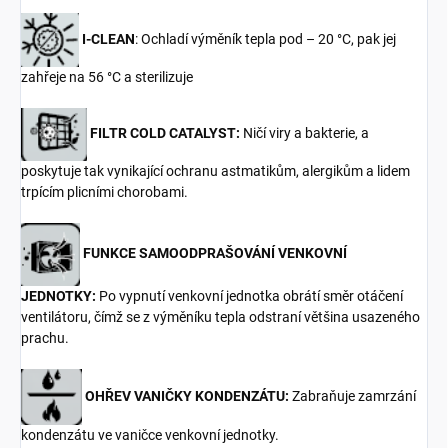
I-CLEAN
: Ochladí výměník tepla pod – 20 °C, pak jej
zahřeje na 56 °C a sterilizuje
FILTR COLD CATALYST:
Ničí viry a bakterie, a
poskytuje tak vynikající ochranu astmatikům, alergikům a lidem
trpícím plicními chorobami.
FUNKCE SAMOODPRAŠOVÁNÍ VENKOVNÍ
JEDNOTKY:
Po vypnutí venkovní jednotka obrátí směr otáčení
ventilátoru, čímž se z výměníku tepla odstraní většina usazeného
prachu.
OHŘEV VANIČKY KONDENZÁTU:
Zabraňuje zamrzání
kondenzátu ve vaničce venkovní jednotky.