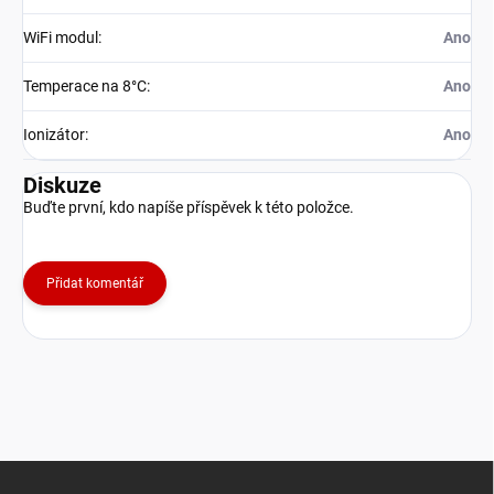
WiFi modul
:
Ano
Temperace na 8°C
:
Ano
Ionizátor
:
Ano
Diskuze
Buďte první, kdo napíše příspěvek k této položce.
Přidat komentář
Z