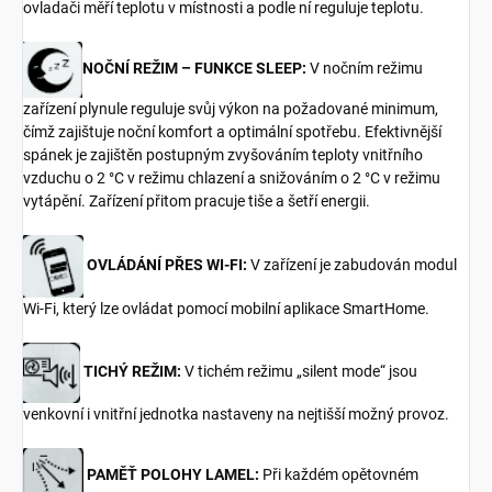
ovladači měří teplotu v místnosti a podle ní reguluje teplotu.
NOČNÍ REŽIM – FUNKCE SLEEP:
V nočním režimu
zařízení plynule reguluje svůj výkon na požadované minimum,
čímž zajištuje noční komfort a optimální spotřebu. Efektivnější
spánek je zajištěn postupným zvyšováním teploty vnitřního
vzduchu o 2 °C v režimu chlazení a snižováním o 2 °C v režimu
vytápění. Zařízení přitom pracuje tiše a šetří energii.
OVLÁDÁNÍ PŘES WI-FI:
V zařízení je zabudován modul
Wi-Fi, který lze ovládat pomocí mobilní aplikace SmartHome.
TICHÝ REŽIM:
V tichém režimu „silent mode“ jsou
venkovní i vnitřní jednotka nastaveny na nejtišší možný provoz.
PAMĚŤ POLOHY LAMEL:
Při každém opětovném