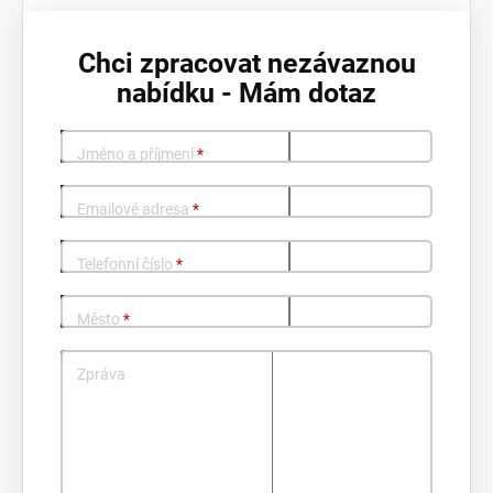
Chci zpracovat nezávaznou
nabídku - Mám dotaz
Jméno a příjmení
*
Emailové adresa
*
Telefonní číslo
*
Město
*
Zpráva