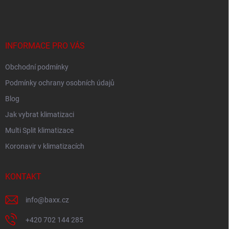
á
p
a
t
í
INFORMACE PRO VÁS
Obchodní podmínky
Podmínky ochrany osobních údajů
Blog
Jak vybrat klimatizaci
Multi Split klimatizace
Koronavir v klimatizacích
KONTAKT
info
@
baxx.cz
+420 702 144 285