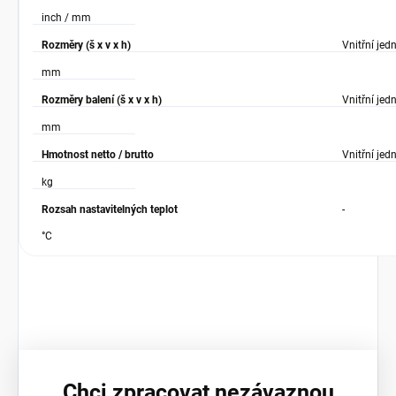
inch / mm
Rozměry (š x v x h)
Vnitřní jed
mm
Rozměry balení (š x v x h)
Vnitřní jed
mm
Hmotnost netto / brutto
Vnitřní jed
kg
Rozsah nastavitelných teplot
-
°C
Chci zpracovat nezávaznou