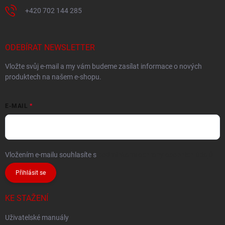
+420 702 144 285
ODEBÍRAT NEWSLETTER
Vložte svůj e-mail a my vám budeme zasílat informace o nových
produktech na našem e-shopu.
E-MAIL
Vložením e-mailu souhlasíte s
podmínkami ochrany osobních údajů
Přihlásit se
KE STAŽENÍ
Uživatelské manuály