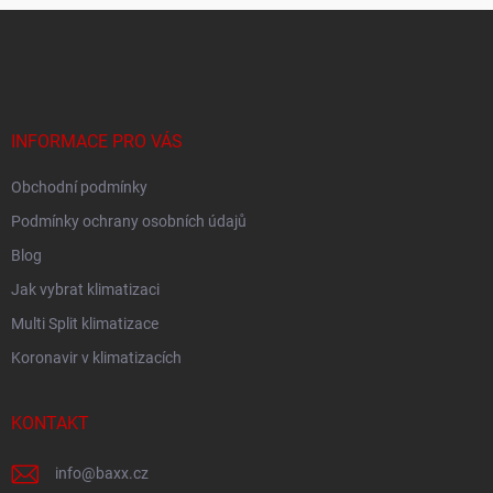
Z
á
p
a
t
í
INFORMACE PRO VÁS
Obchodní podmínky
Podmínky ochrany osobních údajů
Blog
Jak vybrat klimatizaci
Multi Split klimatizace
Koronavir v klimatizacích
KONTAKT
info
@
baxx.cz