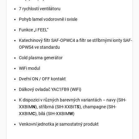
7 rychlostí ventilátoru
Pohyb lamel vodorovně i svisle
Funkce „I FEEL“
Katechinový filtr SAF-OPWC4 a filtr se stříbrnými ionty SAF-
OPWS4 ve standardu
Cold plasma generátor
WiFi modul
Dveřní ON / OFF kontakt
Dálkový ovladač YAC1FB9 (WiFi)
K dispozici v různých barevných variantách – navy (SIH-
XXBIM
N
), stříbrná (SIH-XXBIT
S
), champagne (SIH-
XXBIM
C
), bílá (SIH-XXBIM
W
)
Venkovní jednotka je samostatný produkt