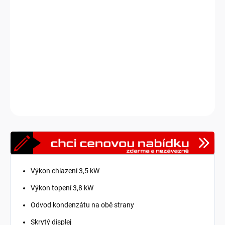
Nástěnné vnitřní jednotky Marvin nabízíme ve čtyřech barvách,
výkonech chlazení a topení, díky čemuž si snadno vyberete
vhodné řešení na míru Vašim potřebám. Venkovní jednotky jsou
dodávány samostatně.
DETAILNÍ INFORMACE
Zeptat se
HLÍDAT
Výkon chlazení 3,5 kW
Výkon topení 3,8 kW
Odvod kondenzátu na obě strany
Skrytý displej