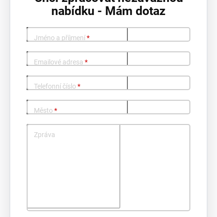
nabídku - Mám dotaz
Jméno a příjmení
*
Emailové adresa
*
Telefonní číslo
*
Město
*
Zpráva