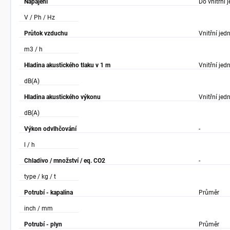
Napájení
Do vnitřní 
V / Ph / Hz
Průtok vzduchu
Vnitřní jed
m3 / h
Hladina akustického tlaku v 1 m
Vnitřní jed
dB(A)
Hladina akustického výkonu
Vnitřní jed
dB(A)
Výkon odvlhčování
-
l / h
Chladivo / množství / eq. CO2
-
type / kg / t
Potrubí - kapalina
Průměr
inch / mm
Potrubí - plyn
Průměr