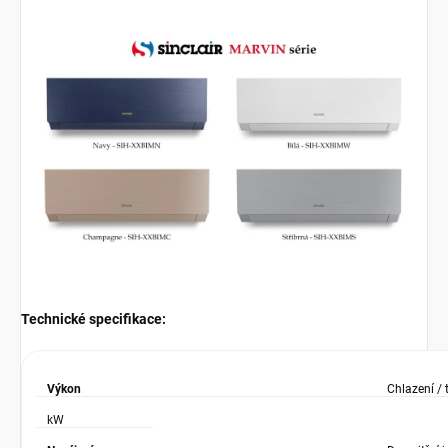
Technické specifikace:
Výkon
Chlazení / 
kW