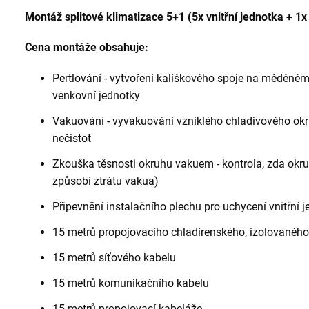
Montáž splitové klimatizace 5+1 (5x vnitřní jednotka + 1
Cena montáže obsahuje:
Pertlování - vytvoření kalíškového spoje na měděném 
venkovní jednotky
Vakuování - vyvakuování vzniklého chladivového okr
nečistot
Zkouška těsnosti okruhu vakuem - kontrola, zda okru
způsobí ztrátu vakua)
Připevnění instalačního plechu pro uchycení vnitřní 
15 metrů propojovacího chladírenského, izolovaného
15 metrů síťového kabelu
15 metrů komunikačního kabelu
15 metrů propojovací kabeláže