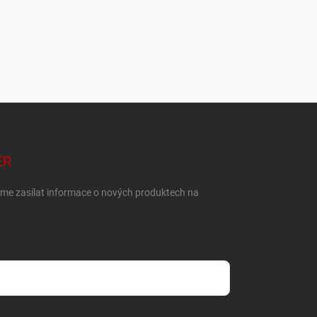
ER
eme zasílat informace o nových produktech na