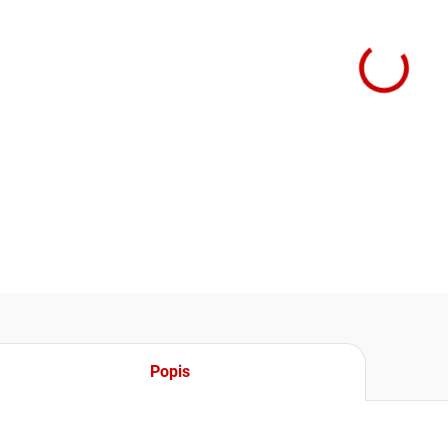
−
Montáž 
15 m ch
uveden
DETAIL
Popis