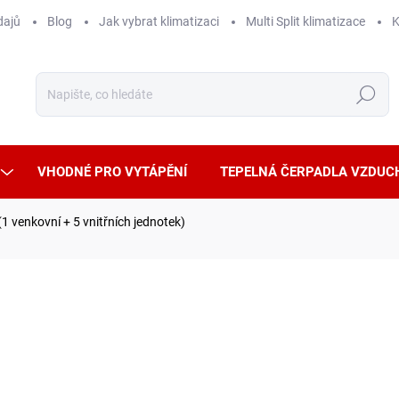
dajů
Blog
Jak vybrat klimatizaci
Multi Split klimatizace
K
Hledat
VHODNÉ PRO VYTÁPĚNÍ
TEPELNÁ ČERPADLA VZDUC
(1 venkovní + 5 vnitřních jednotek)
16 
14 95
Měrná
SAMO
cena: