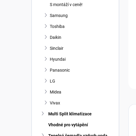
n
S montáží v ceně!
í
p
Samsung
a
Toshiba
n
e
Daikin
l
Sinclair
Hyundai
Panasonic
LG
Midea
Vivax
Multi Split klimatizace
Vhodné pro vytápění
Tepelná čerpadla vzduch-voda