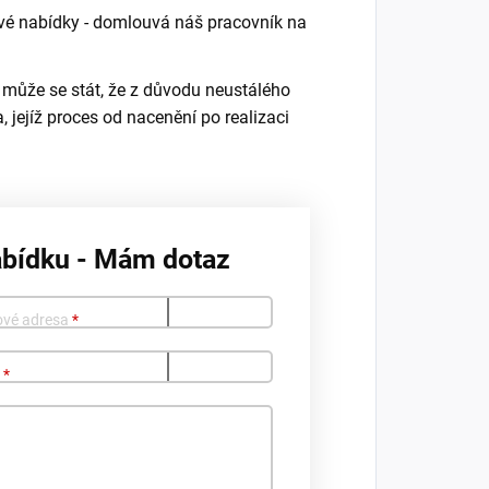
é nabídky - domlouvá náš pracovník na
 může se stát, že z důvodu neustálého
 jejíž proces od nacenění po realizaci
abídku - Mám dotaz
ové adresa
*
o
*