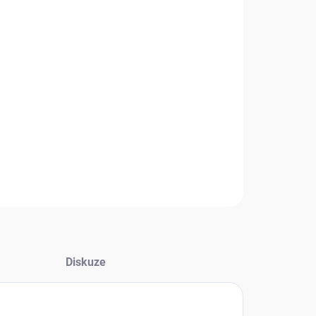
+
Přidat do košíku
klimatizace s 1 venkovní a 5 vnitřními jednotkami, včetně
ladivového potrubí, montážních prací, elektroprací a
í do provozu.
NÍ INFORMACE
Zeptat se
HLÍDAT
Diskuze