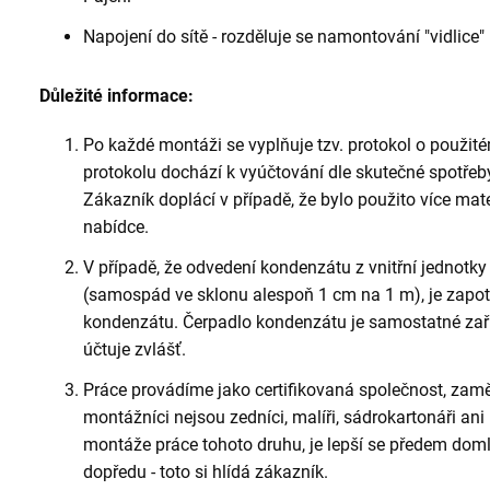
Napojení do sítě - rozděluje se namontování "vidlice"
Důležité informace:
Po každé montáži se vyplňuje tzv. protokol o použit
protokolu dochází k vyúčtování dle skutečné spotřeb
Zákazník doplácí v případě, že bylo použito více mat
nabídce.
V případě, že odvedení kondenzátu z vnitřní jednotky
(samospád ve sklonu alespoň 1 cm na 1 m), je zapotř
kondenzátu. Čerpadlo kondenzátu je samostatné zaří
účtuje zvlášť.
Práce provádíme jako certifikovaná společnost, zam
montážníci nejsou zedníci, malíři, sádrokartonáři ani
montáže práce tohoto druhu, je lepší se předem domlu
dopředu - toto si hlídá zákazník.