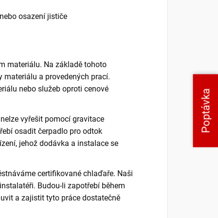
 nebo osazení jističe
ém materiálu. Na základě tohoto
y materiálu a provedených prací.
eriálu nebo služeb oproti cenové
Poptávka
 nelze vyřešit pomocí gravitace
ebí osadit čerpadlo pro odtok
zení, jehož dodávka a instalace se
ěstnáváme certifikované chlaďaře. Naši
 instalatéři. Budou-li zapotřebí během
vit a zajistit tyto práce dostatečně