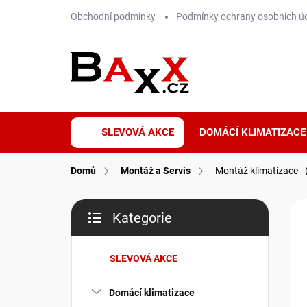
Přejít
Obchodní podmínky
Podmínky ochrany osobních ú
na
obsah
SLEVOVÁ AKCE
DOMÁCÍ KLIMATIZACE
Domů
Montáž a Servis
Montáž klimatizace - 
P
Kategorie
o
Přeskočit
s
kategorie
t
SLEVOVÁ AKCE
r
a
Domácí klimatizace
n