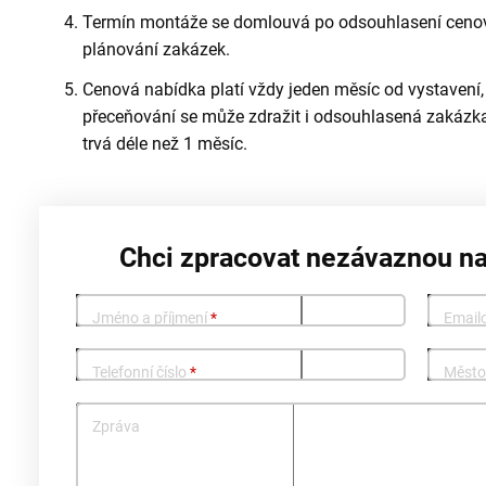
Termín montáže se domlouvá po odsouhlasení cenov
plánování zakázek.
Cenová nabídka platí vždy jeden měsíc od vystavení,
přeceňování se může zdražit i odsouhlasená zakázka,
trvá déle než 1 měsíc.
Chci zpracovat nezávaznou n
Jméno a příjmení
*
Email
Telefonní číslo
*
Měst
Zpráva