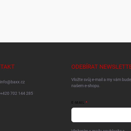
TAKT
ODEBÍRAT NEWSLETT
Vložte svůj e-mail a my vám bud
info
@
baxx.cz
našem e-shopu.
+420 702 144 285
E-MAIL