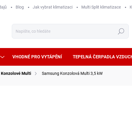
dajů
Blog
Jak vybrat klimatizaci
Multi Split klimatizace
K
Hledat
VHODNÉ PRO VYTÁPĚNÍ
TEPELNÁ ČERPADLA VZDUC
Konzolové Multi
Samsung Konzolová Multi 3,5 kW
ČKA:
SAMSUNG
OUZE VNITŘNÍ JEDNOTKA, SAMOSTATNĚ
ČISTÍ VZDUCH
NEFUNKČNÍ
17 
14 81
Měrná