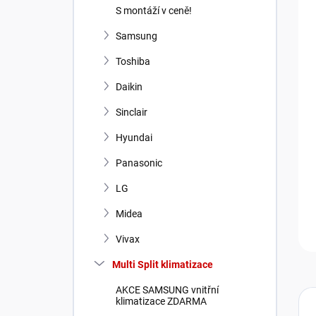
n
S montáží v ceně!
í
p
Samsung
a
Toshiba
n
e
Daikin
l
Sinclair
Hyundai
Panasonic
LG
Midea
Vivax
Multi Split klimatizace
AKCE SAMSUNG vnitřní
klimatizace ZDARMA