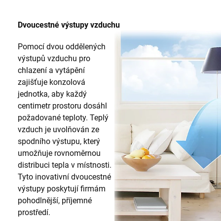
Dvoucestné výstupy vzduchu
Pomocí dvou oddělených
výstupů vzduchu pro
chlazení a vytápění
zajišťuje konzolová
jednotka, aby každý
centimetr prostoru dosáhl
požadované teploty. Teplý
vzduch je uvolňován ze
spodního výstupu, který
umožňuje rovnoměrnou
distribuci tepla v místnosti.
Tyto inovativní dvoucestné
výstupy poskytují firmám
pohodlnější, příjemné
prostředí.