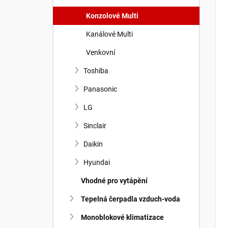
Konzolové Multi
Kanálové Multi
Venkovní
Toshiba
Panasonic
LG
Sinclair
Daikin
Hyundai
Vhodné pro vytápění
Tepelná čerpadla vzduch-voda
Monoblokové klimatizace