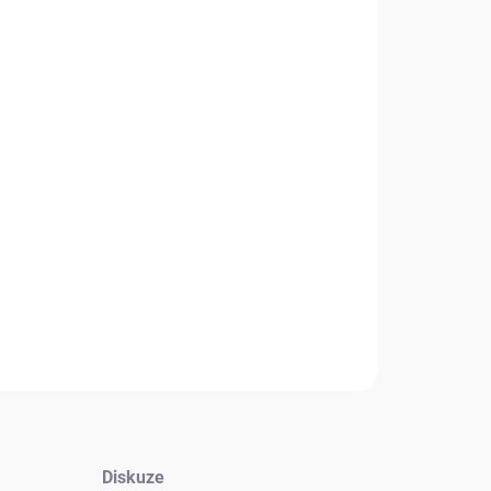
UPNÉ
+
Přidat do košíku
ní klimatizace je
2-cestnou klimatizací
od výrobce
ng.
Chladicí výkon této klimatizace je 3,50 kW
a je vhodná
2
tnosti s rozlohou do 35 m
.
Se svým vkusným designem
tně zapadne do vašich bytů, rodinných domů, kanceláří či
ů.
NÍ INFORMACE
Zeptat se
HLÍDAT
Diskuze