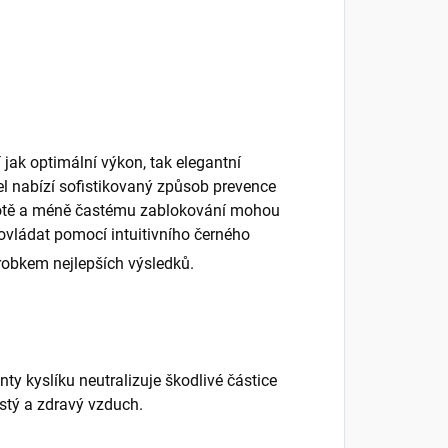
 jak optimální výkon, tak elegantní
el nabízí sofistikovaný způsob prevence
istotě a méně častému zablokování mohou
 ovládat pomocí intuitivního černého
robkem nejlepších výsledků.
onty kyslíku neutralizuje škodlivé částice
istý a zdravý vzduch.