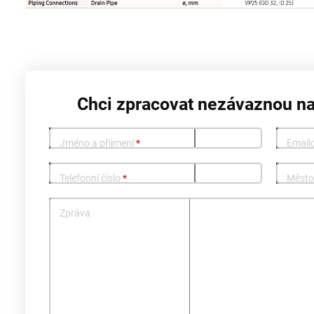
Chci zpracovat nezávaznou n
Jméno a příjmení
*
Email
Telefonní číslo
*
Měst
Zpráva