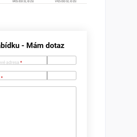
abídku - Mám dotaz
ové adresa
*
o
*