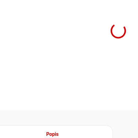
DOST
cena:
−
Parapet
Samsu
pro
mís
perfek
provoz
DETAIL
Popis