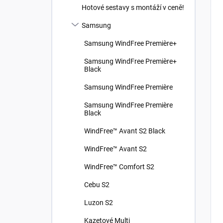
Hotové sestavy s montáží v ceně!
Samsung
Samsung WindFree Première+
Samsung WindFree Première+
Black
Samsung WindFree Première
Samsung WindFree Première
Black
WindFree™ Avant S2 Black
WindFree™ Avant S2
WindFree™ Comfort S2
Cebu S2
Luzon S2
Kazetové Multi