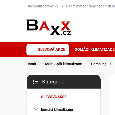
Přejít
Obchodní podmínky
Podmínky ochrany osobních ú
na
obsah
SLEVOVÁ AKCE
DOMÁCÍ KLIMATIZACE
Domů
Multi Split klimatizace
Samsung
P
ZNA
Kategorie
o
Přeskočit
P
s
kategorie
t
SLEVOVÁ AKCE
r
a
Domácí klimatizace
n