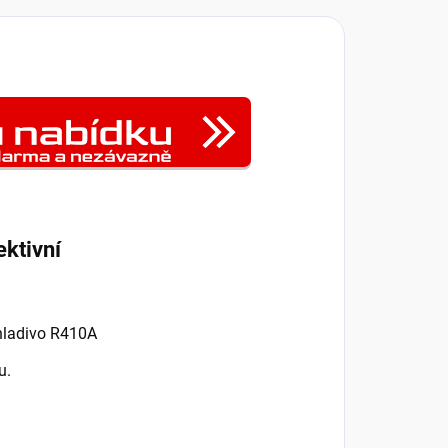
ektivní
chladivo R410A
u.