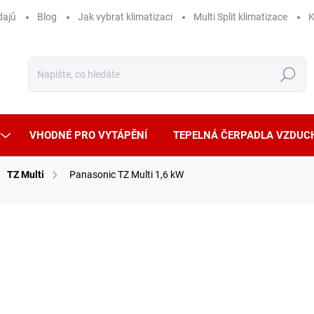
dajů
Blog
Jak vybrat klimatizaci
Multi Split klimatizace
K
Hledat
VHODNÉ PRO VYTÁPĚNÍ
TEPELNÁ ČERPADLA VZDUC
TZ Multi
Panasonic TZ Multi 1,6 kW
ČKA:
PANASONIC
FI OVLÁDÁNÍ
POUZE VNITŘNÍ JEDNOTKA, SAMOSTATNĚ
ČISTÍ VZDUCH
NEFUNKČNÍ
6 7
5 569
Měrná