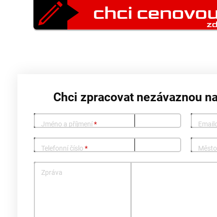
Chci zpracovat nezávaznou n
Jméno a příjmení
*
Email
Telefonní číslo
*
Měst
Zpráva