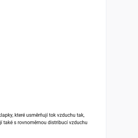
apky, které usměrňují tok vzduchu tak,
í také s rovnoměrnou distribucí vzduchu