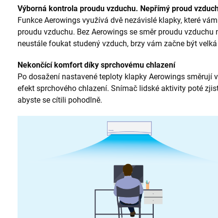
Výborná kontrola proudu vzduchu. Nepřímý proud vzduc
Funkce Aerowings využívá dvě nezávislé klapky, které vám
proudu vzduchu. Bez Aerowings se směr proudu vzduchu 
neustále foukat studený vzduch, brzy vám začne být velká
Nekončící komfort díky sprchovému chlazení
Po dosažení nastavené teploty klapky Aerowings směrují v
efekt sprchového chlazení. Snímač lidské aktivity poté zjistí
abyste se cítili pohodlně.