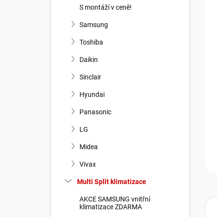
n
S montáží v ceně!
í
p
Samsung
a
Toshiba
n
e
Daikin
l
Sinclair
Hyundai
Panasonic
LG
Midea
Vivax
Multi Split klimatizace
AKCE SAMSUNG vnitřní
klimatizace ZDARMA