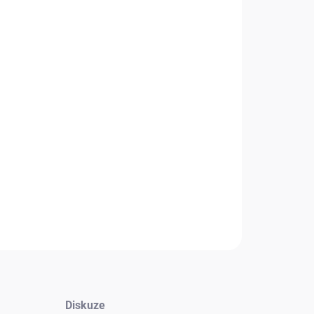
UPNÉ
+
Přidat do košíku
nční klimatizace Panasonic jsou vhodné jak na domácí tak i
í použití. Díky tichému režimu uspokojí jakéhokoliv
le
NÍ INFORMACE
Zeptat se
HLÍDAT
Diskuze