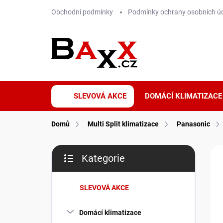
Přejít
Obchodní podmínky
Podmínky ochrany osobních ú
na
obsah
SLEVOVÁ AKCE
DOMÁCÍ KLIMATIZACE
Domů
Multi Split klimatizace
Panasonic
P
ZNA
Kategorie
o
Přeskočit
WI
s
kategorie
t
SLEVOVÁ AKCE
r
a
Domácí klimatizace
n