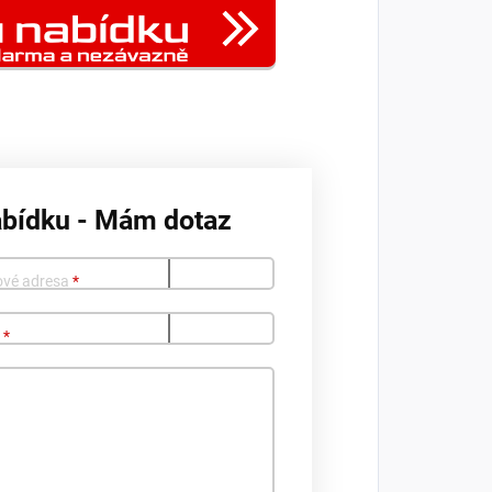
abídku - Mám dotaz
ové adresa
*
o
*