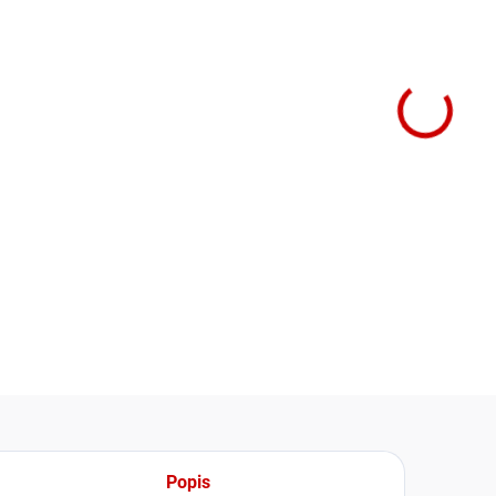
DOST
cena:
−
Rezide
komerčn
uživate
DETAIL
Popis