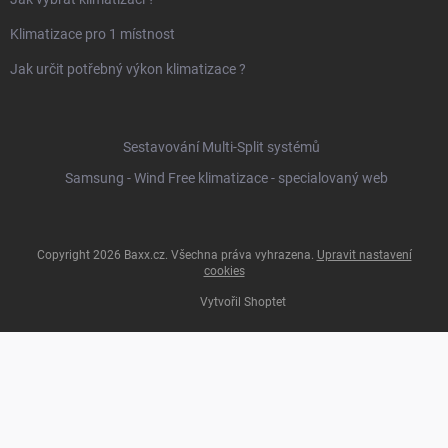
Klimatizace pro 1 místnost
Jak určit potřebný výkon klimatizace ?
Sestavování Multi-Split systémů
Samsung - Wind Free klimatizace - specialovaný web
Copyright 2026
Baxx.cz
. Všechna práva vyhrazena.
Upravit nastavení
cookies
Vytvořil Shoptet