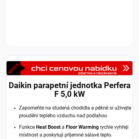
domově dokonalé klima 24 hodin 7 dní v týdnu. Od vašich prstů na
nohou až po temeno hlavy.
DETAILNÍ INFORMACE
Zeptat se
HLÍDAT
Daikin parapetní jednotka Perfera
F 5,0 kW
Zapomeňte na studená chodidla a pěkně si užívejte
proudění teplého vzduchu nad podlahou
Funkce
Heat Boost
a
Floor Warming
rychle vyhřejí
místnost a poskytují příjemné sálavé teplo.