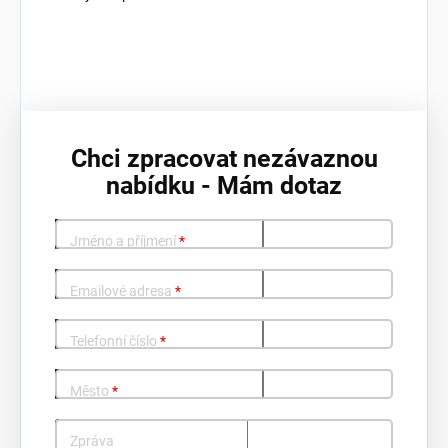
Chci zpracovat nezávaznou
nabídku - Mám dotaz
Jméno a příjmení
*
Emailové adresa
*
Telefonní číslo
*
Město
*
Zpráva