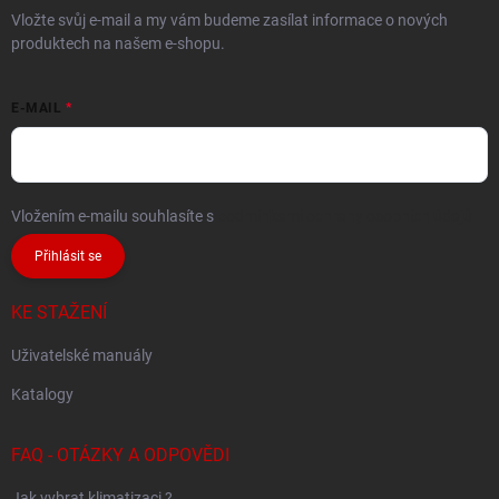
Vložte svůj e-mail a my vám budeme zasílat informace o nových
produktech na našem e-shopu.
E-MAIL
Vložením e-mailu souhlasíte s
podmínkami ochrany osobních údajů
Přihlásit se
KE STAŽENÍ
Uživatelské manuály
Katalogy
FAQ - OTÁZKY A ODPOVĚDI
Jak vybrat klimatizaci ?