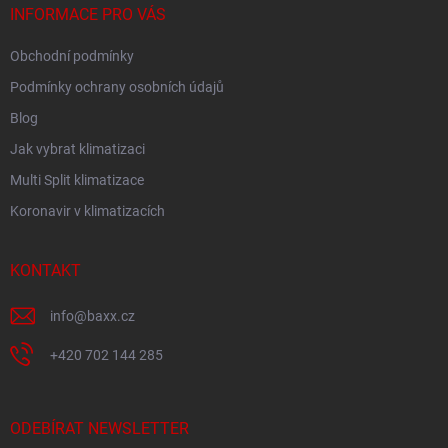
í
INFORMACE PRO VÁS
Obchodní podmínky
Podmínky ochrany osobních údajů
Blog
Jak vybrat klimatizaci
Multi Split klimatizace
Koronavir v klimatizacích
KONTAKT
info
@
baxx.cz
+420 702 144 285
ODEBÍRAT NEWSLETTER