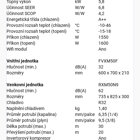
Topný výkon
kW
5,8
Účinnost SEER
W/W
6,8
Účinnost SCOP
W/W
4,2
Energetická třída (chlazení)
A++
Provozní rozsah teplot (chlazení)
°C
-10-46
Provozní rozsah teplot (topení)
°C
-15-18
Příkon (chlazení)
W
1550
Příkon (topení)
W
1600
Wifi modul
Ano
Vnitřní jednotka
FVXM50F
Hlučnost (min.)
dB(A)
32
Rozměry
mm
600 x 700 x 210
Venkovní jednotka
RXM50N9
Hlučnost (min.)
dB(A)
62
Rozměry
mm
735 x 825 x 300
Chladivo
R32
Naplnění chladivem
kg
1,40
Průměr potrubí (kapalina)
mm/palce
6,35 (1/4)
Průměr potrubí (plyn)
mm/palce
9,5 (3/8)
Délka potrubí (max.)
m
30
Převýšení potrubí (max.)
m
20
Invertorový kompresor
Ano