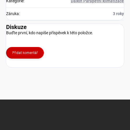
Kategorie
:
Daikin Parapetní klimatizace
Záruka
:
3 roky
Diskuze
Buďte první, kdo napíše příspěvek k této položce.
Přidat komentář
Z
á
p
a
t