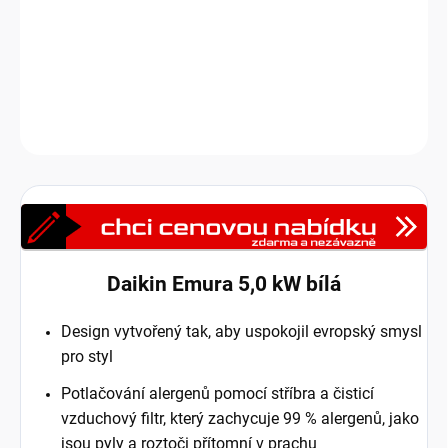
Pro tuto oceňovanou jednotku je typická účinnost a luxus.
Jednoduše si ji zamilujete.
DETAILNÍ INFORMACE
Zeptat se
HLÍDAT
Daikin Emura 5,0 kW bílá
Design vytvořený tak, aby uspokojil evropský smysl
pro styl
Potlačování alergenů pomocí stříbra a čisticí
vzduchový filtr, který zachycuje 99 % alergenů, jako
jsou pyly a roztoči přítomní v prachu