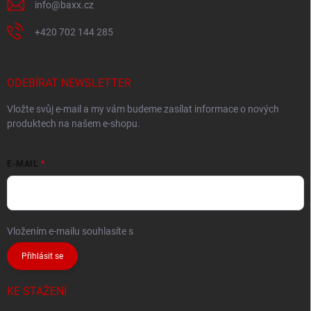
info
@
baxx.cz
+420 702 144 285
ODEBÍRAT NEWSLETTER
Vložte svůj e-mail a my vám budeme zasílat informace o nových
produktech na našem e-shopu.
E-MAIL
Vložením e-mailu souhlasíte s
podmínkami ochrany osobních údajů
Přihlásit se
KE STAŽENÍ