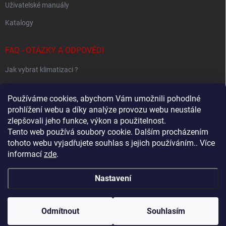
Uživatelské manuály
Katalogy
FAQ - OTÁZKY A ODPOVĚDI
Jak vybrat klimatizaci ?
Klimatizace pro 1 místnost
Používáme cookies, abychom Vám umožnili pohodlné
Jak určit potřebný výkon klimatizace ?
prohlížení webu a díky analýze provozu webu neustále
zlepšovali jeho funkce, výkon a použitelnost.
Tento web používá soubory cookie. Dalším procházením
tohoto webu vyjadřujete souhlas s jejich používáním.. Více
Sestavování Multi-Split systémů
informací
zde
.
Samsung - Wind Free klimatizace - specialovaný web
Nastavení
Copyright 2026
Baxx.cz
. Všechna práva vyhrazena.
Upravit nastavení
cookies
Odmítnout
Souhlasím
Vytvořil Shoptet