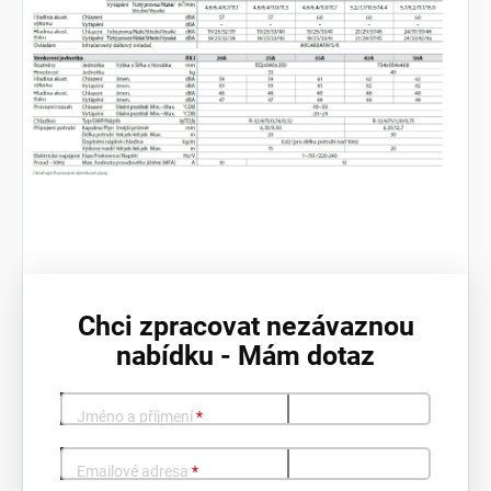
Chci zpracovat nezávaznou
nabídku - Mám dotaz
Jméno a příjmení
*
Emailové adresa
*