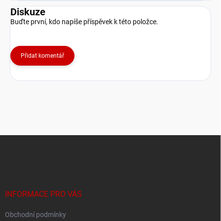
Diskuze
Buďte první, kdo napíše příspěvek k této položce.
Přidat komentář
Z
á
p
a
t
í
INFORMACE PRO VÁS
Obchodní podmínky