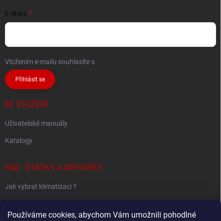
E-MAIL
Vložením e-mailu souhlasíte s
podmínkami ochrany osobních údajů
Přihlásit se
KE STAŽENÍ
Uživatelské manuály
Katalogy
FAQ - OTÁZKY A ODPOVĚDI
Jak vybrat klimatizaci ?
Klimatizace pro 1 místnost
Používáme cookies, abychom Vám umožnili pohodlné
Jak určit potřebný výkon klimatizace ?