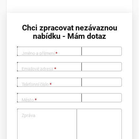
Chci zpracovat nezávaznou
nabídku - Mám dotaz
Jméno a příjmení
*
Emailové adresa
*
Telefonní číslo
*
Město
*
Zpráva