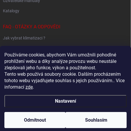
Uživatelské manuály
Katalogy
FAQ - OTÁZKY A ODPOVĚDI
Jak vybrat klimatizaci ?
Klimatizace pro 1 místnost
Používáme cookies, abychom Vám umožnili pohodlné
Jak určit potřebný výkon klimatizace ?
prohlížení webu a díky analýze provozu webu neustále
zlepšovali jeho funkce, výkon a použitelnost.
Tento web používá soubory cookie. Dalším procházením
tohoto webu vyjadřujete souhlas s jejich používáním.. Více
Sestavování Multi-Split systémů
informací
zde
.
Samsung - Wind Free klimatizace - specialovaný web
Nastavení
Copyright 2026
Baxx.cz
. Všechna práva vyhrazena.
Upravit nastavení
cookies
Odmítnout
Souhlasím
Vytvořil Shoptet