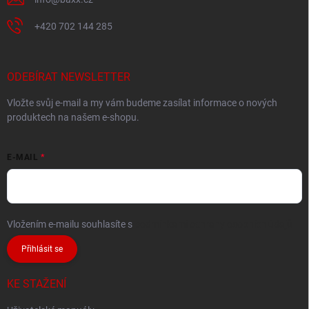
+420 702 144 285
ODEBÍRAT NEWSLETTER
Vložte svůj e-mail a my vám budeme zasílat informace o nových
produktech na našem e-shopu.
E-MAIL
Vložením e-mailu souhlasíte s
podmínkami ochrany osobních údajů
Přihlásit se
KE STAŽENÍ