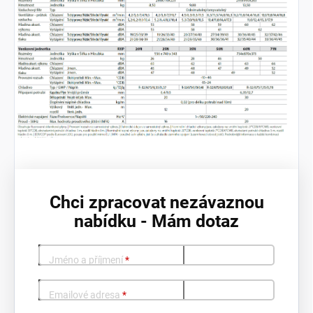
Chci zpracovat nezávaznou
nabídku - Mám dotaz
Jméno a příjmení
*
Emailové adresa
*