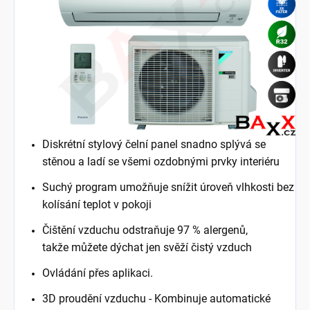
Diskrétní stylový čelní panel snadno splývá se
stěnou
a ladí se všemi ozdobnými prvky interiéru
Suchý program umožňuje snížit úroveň
vlhkosti bez
kolísání teplot v pokoji
Čištění vzduchu odstraňuje 97 % alergenů,
takže
můžete dýchat jen svěží čistý vzduch
Ovládání přes aplikaci.
3D proudění vzduchu -
Kombinuje automatické