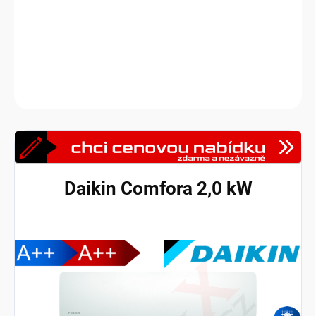
Diskrétní nástěnná jednotka poskytující vysokou účinnost a
komfort.
DETAILNÍ INFORMACE
Zeptat se
HLÍDAT
Daikin Comfora 2,0 kW