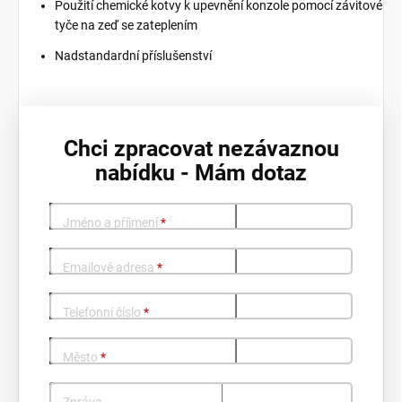
Použití chemické kotvy k upevnění konzole pomocí závitové
tyče na zeď se zateplením
Nadstandardní příslušenství
Chci zpracovat nezávaznou
nabídku - Mám dotaz
Jméno a příjmení
*
Emailové adresa
*
Telefonní číslo
*
Město
*