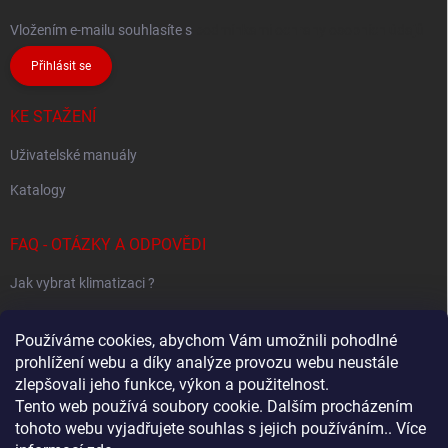
Vložením e-mailu souhlasíte s
podmínkami ochrany osobních údajů
Přihlásit se
KE STAŽENÍ
Uživatelské manuály
Katalogy
FAQ - OTÁZKY A ODPOVĚDI
Jak vybrat klimatizaci ?
Klimatizace pro 1 místnost
Používáme cookies, abychom Vám umožnili pohodlné
Jak určit potřebný výkon klimatizace ?
prohlížení webu a díky analýze provozu webu neustále
zlepšovali jeho funkce, výkon a použitelnost.
Tento web používá soubory cookie. Dalším procházením
tohoto webu vyjadřujete souhlas s jejich používáním.. Více
Sestavování Multi-Split systémů