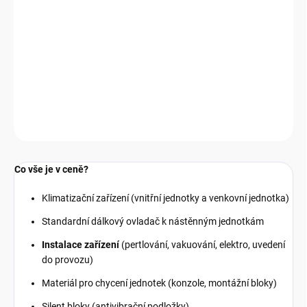
−
+
Přidat do košíku
Sestava s montáží v ceně: 2x Samsung Comfort S2 2,5 kW s 4,0
kW venkovní jednotkou.
DETAILNÍ INFORMACE
Zeptat se
HLÍDAT
Co vše je v ceně?
Klimatizační zařízení (vnitřní jednotky a venkovní jednotka)
Standardní dálkový ovladač k nástěnným jednotkám
Instalace zařízení
(pertlování, vakuování, elektro, uvedení
do provozu)
Materiál pro chycení jednotek (konzole, montážní bloky)
Silent bloky (antivibrační podložky)