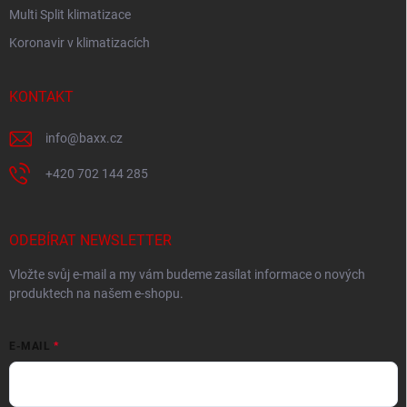
Multi Split klimatizace
Koronavir v klimatizacích
KONTAKT
info
@
baxx.cz
+420 702 144 285
ODEBÍRAT NEWSLETTER
Vložte svůj e-mail a my vám budeme zasílat informace o nových
produktech na našem e-shopu.
E-MAIL