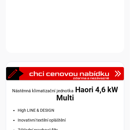
integrovaný
Wi-Fi modul
a podporu hlasového ovládání.
Poskytuje čistý a zdravý vzduch díky vícestupňové filtraci, včetně
Plazmového ionizátoru
a
Ultra Pure filtru
pro
mikročástice.
Venkovní jednotky jsou dodávány samostatně.
DETAILNÍ INFORMACE
Zeptat se
HLÍDAT
Haori 4,6 kW
Nástěnná klimatizační jednotka
Multi
High LINE & DESIGN
Inovativní textilní opláštění
Základní prachový filtr