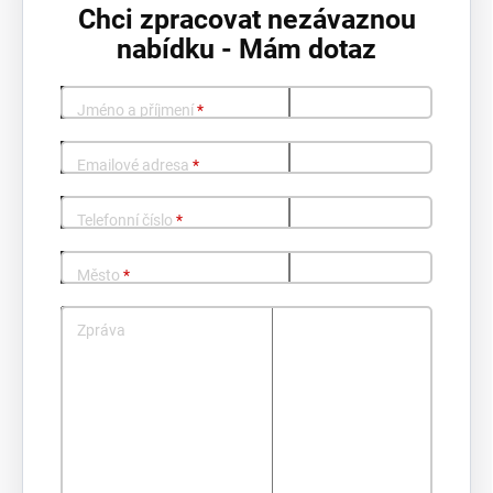
Chci zpracovat nezávaznou
nabídku - Mám dotaz
Jméno a příjmení
*
Emailové adresa
*
Telefonní číslo
*
Město
*
Zpráva