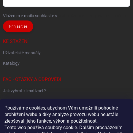
Vložením e-mailu souhlasíte s
podmínkami ochrany osobních údajů
Přihlásit se
KE STAŽENÍ
Uživatelské manuály
Katalogy
FAQ - OTÁZKY A ODPOVĚDI
Jak vybrat klimatizaci ?
Klimatizace pro 1 místnost
Používáme cookies, abychom Vám umožnili pohodlné
Jak určit potřebný výkon klimatizace ?
prohlížení webu a díky analýze provozu webu neustále
zlepšovali jeho funkce, výkon a použitelnost.
Tento web používá soubory cookie. Dalším procházením