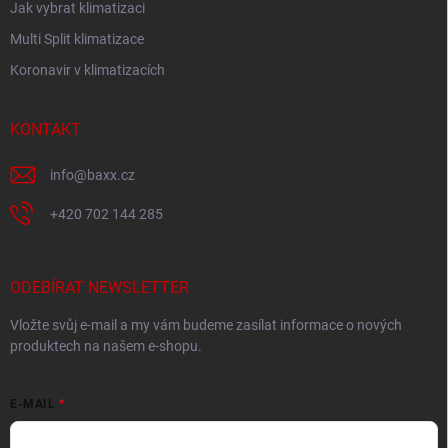
Jak vybrat klimatizaci
Multi Split klimatizace
Koronavir v klimatizacích
KONTAKT
info
@
baxx.cz
+420 702 144 285
ODEBÍRAT NEWSLETTER
Vložte svůj e-mail a my vám budeme zasílat informace o nových
produktech na našem e-shopu.
E-MAIL