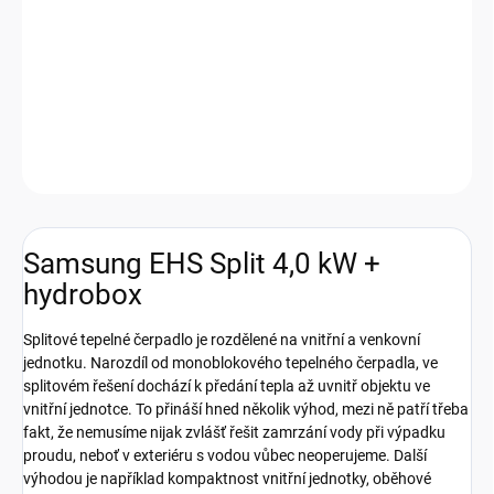
Tepelné čerpadlo typu split o výkonu 4,0 kW s 4,0 kW záložním
zdrojem a možností WiFi ovládání. Teplota výstupní vody je až 65
°C a topí až do -25 °C
DETAILNÍ INFORMACE
Zeptat se
HLÍDAT
Samsung EHS Split 4,0 kW +
hydrobox
Splitové tepelné čerpadlo je rozdělené na vnitřní a venkovní
jednotku. Narozdíl od monoblokového tepelného čerpadla, ve
splitovém řešení dochází k předání tepla až uvnitř objektu ve
vnitřní jednotce. To přináší hned několik výhod, mezi ně patří třeba
fakt, že nemusíme nijak zvlášť řešit zamrzání vody při výpadku
proudu, neboť v exteriéru s vodou vůbec neoperujeme. Další
výhodou je například kompaktnost vnitřní jednotky, oběhové