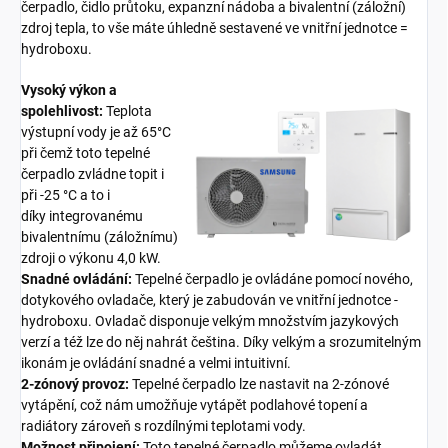
čerpadlo, čidlo průtoku, expanzní nádoba a bivalentní (záložní)
zdroj tepla, to vše máte úhledně sestavené ve vnitřní jednotce =
hydroboxu.
Vysoký výkon a
spolehlivost:
Teplota
výstupní vody je až 65°C
při čemž toto tepelné
čerpadlo zvládne topit i
při -25 °C a to i
díky integrovanému
bivalentnímu (záložnímu)
zdroji o výkonu 4,0 kW.
Snadné ovládání:
Tepelné čerpadlo je ovládáne pomocí nového,
dotykového ovladače, který je zabudován ve vnitřní jednotce -
hydroboxu. Ovladač disponuje velkým množstvím jazykových
verzí a též lze do něj nahrát čeština. Díky velkým a srozumitelným
ikonám je ovládání snadné a velmi intuitivní.
2-zónový provoz:
Tepelné čerpadlo lze nastavit na 2-zónové
vytápění, což nám umožňuje vytápět podlahové topení a
radiátory zároveň s rozdílnými teplotami vody.
Možnost připojení:
Toto tepelné čerpadlo můžeme ovladát