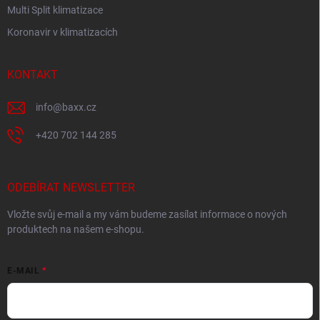
Multi Split klimatizace
Koronavir v klimatizacích
KONTAKT
info
@
baxx.cz
+420 702 144 285
ODEBÍRAT NEWSLETTER
Vložte svůj e-mail a my vám budeme zasílat informace o nových
produktech na našem e-shopu.
E-MAIL