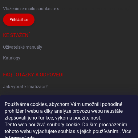
Vložením e-mailu souhlasíte s
podmínkami ochrany osobních údajů
Přihlásit se
KE STAŽENÍ
Uživatelské manuály
Katalogy
FAQ - OTÁZKY A ODPOVĚDI
Jak vybrat klimatizaci ?
Klimatizace pro 1 místnost
Používáme cookies, abychom Vám umožnili pohodlné
Jak určit potřebný výkon klimatizace ?
prohlížení webu a díky analýze provozu webu neustále
zlepšovali jeho funkce, výkon a použitelnost.
Tento web používá soubory cookie. Dalším procházením
tohoto webu vyjadřujete souhlas s jejich používáním.. Více
Sestavování Multi-Split systémů