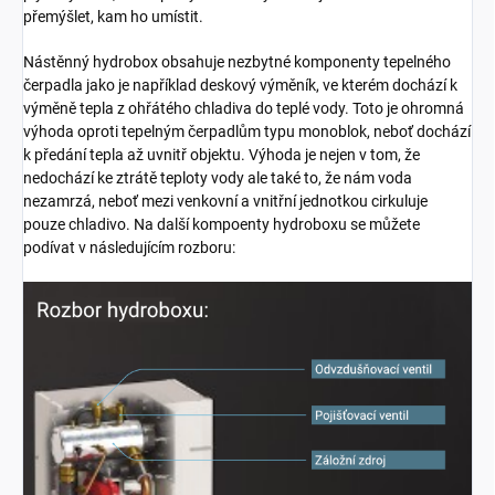
přemýšlet, kam ho umístit.
Nástěnný hydrobox obsahuje nezbytné komponenty tepelného
čerpadla jako je například deskový výměník, ve kterém dochází k
výměně tepla z ohřátého chladiva do teplé vody. Toto je ohromná
výhoda oproti tepelným čerpadlům typu monoblok, neboť dochází
k předání tepla až uvnitř objektu. Výhoda je nejen v tom, že
nedochází ke ztrátě teploty vody ale také to, že nám voda
nezamrzá, neboť mezi venkovní a vnitřní jednotkou cirkuluje
pouze chladivo. Na další kompoenty hydroboxu se můžete
podívat v následujícím rozboru: