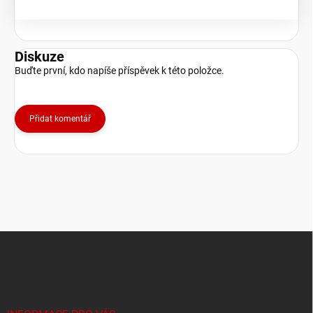
Diskuze
Buďte první, kdo napíše příspěvek k této položce.
Přidat komentář
Z
á
p
a
t