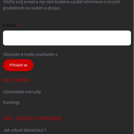
Vložte svůj e-mail a my vám budeme zasílat informace o nových
produktech na našem e-shopu.
E-MAIL
Vložením e-mailu souhlasíte s
podmínkami ochrany osobních údajů
Přihlásit se
KE STAŽENÍ
Uživatelské manuály
Katalogy
FAQ - OTÁZKY A ODPOVĚDI
Jak vybrat klimatizaci ?