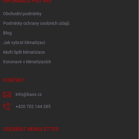
í
INFORMACE PRO VÁS
Obchodní podmínky
Podmínky ochrany osobních údajů
Blog
Jak vybrat klimatizaci
Multi Split klimatizace
Koronavir v klimatizacích
KONTAKT
info
@
baxx.cz
+420 702 144 285
ODEBÍRAT NEWSLETTER