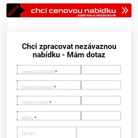
Chci zpracovat nezávaznou
nabídku - Mám dotaz
Jméno a příjmení
*
Emailové adresa
*
Telefonní číslo
*
Město
*
Zpráva