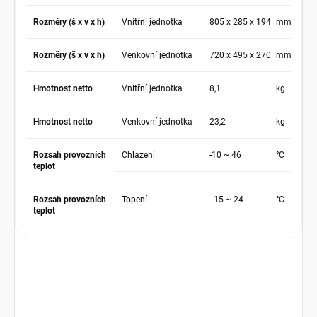
Rozměry (š x v x h)
Vnitřní jednotka
805 x 285 x 194
mm
Rozměry (š x v x h)
Venkovní jednotka
720 x 495 x 270
mm
Hmotnost netto
Vnitřní jednotka
8,1
kg
Hmotnost netto
Venkovní jednotka
23,2
kg
Rozsah provozních
Chlazení
-10 ~ 46
°C
teplot
Rozsah provozních
Topení
- 15 ~ 24
°C
teplot