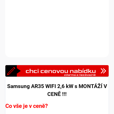
Ekonomicky nejvýhodnější značková klimatizace od Samsungu
-
AR35.
Nově s Wi-Fi modulem
pro vzdálené ovládání odkudkoliv
pomocí chytrého telefonu skrze aplikaci Samsung SmartThings
(dostupné jak na zařízení s operačním systémem Android a iOS).
DETAILNÍ INFORMACE
Zeptat se
HLÍDAT
Samsung AR35 WIFI 2,6 kW s MONTÁŽÍ V
CENĚ !!!
Co vše je v ceně?