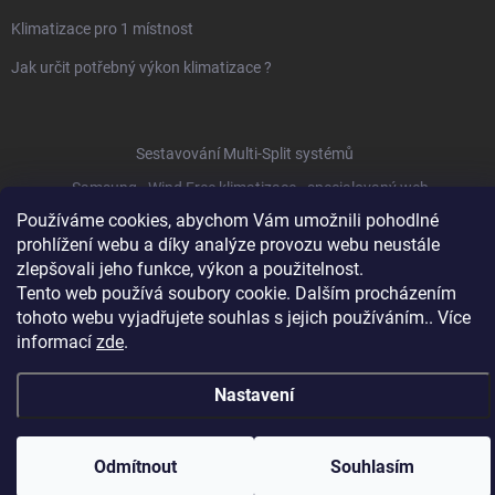
Klimatizace pro 1 místnost
Jak určit potřebný výkon klimatizace ?
Sestavování Multi-Split systémů
Samsung - Wind Free klimatizace - specialovaný web
Používáme cookies, abychom Vám umožnili pohodlné
prohlížení webu a díky analýze provozu webu neustále
zlepšovali jeho funkce, výkon a použitelnost.
Copyright 2026
Baxx.cz
. Všechna práva vyhrazena.
Upravit nastavení
cookies
Tento web používá soubory cookie. Dalším procházením
tohoto webu vyjadřujete souhlas s jejich používáním.. Více
Vytvořil Shoptet
informací
zde
.
Nastavení
Odmítnout
Souhlasím