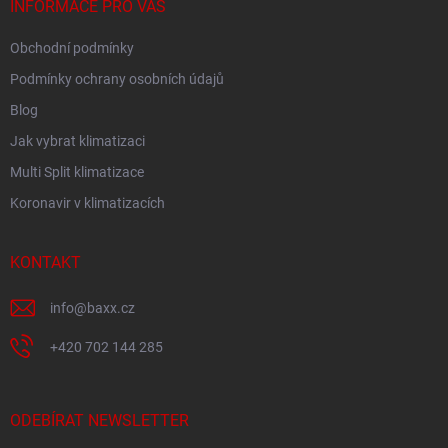
í
INFORMACE PRO VÁS
Obchodní podmínky
Podmínky ochrany osobních údajů
Blog
Jak vybrat klimatizaci
Multi Split klimatizace
Koronavir v klimatizacích
KONTAKT
info
@
baxx.cz
+420 702 144 285
ODEBÍRAT NEWSLETTER