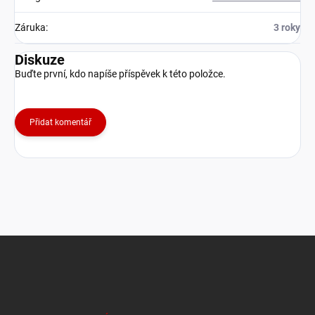
Záruka
:
3 roky
Diskuze
Buďte první, kdo napíše příspěvek k této položce.
Přidat komentář
Z
á
p
a
t