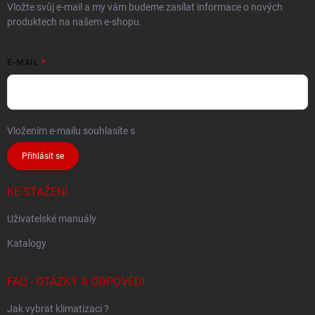
Vložte svůj e-mail a my vám budeme zasílat informace o nových
produktech na našem e-shopu.
E-MAIL
Vložením e-mailu souhlasíte s
podmínkami ochrany osobních údajů
Přihlásit se
KE STAŽENÍ
Uživatelské manuály
Katalogy
FAQ - OTÁZKY A ODPOVĚDI
Jak vybrat klimatizaci ?