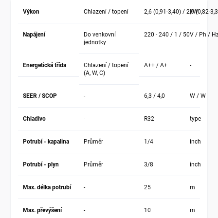
Výkon
Chlazení / topení
2,6 (0,91-3,40) / 2,9 (0,82-3,
kW
Napájení
Do venkovní
220 - 240 / 1 / 50
V / Ph / H
jednotky
Energetická třída
Chlazení / topení
A++ / A+
-
(A, W, C)
SEER / SCOP
-
6,3 / 4,0
W / W
Chladivo
-
R32
type
Potrubí - kapalina
Průměr
1/4
inch
Potrubí - plyn
Průměr
3/8
inch
Max. délka potrubí
-
25
m
Max. převýšení
-
10
m