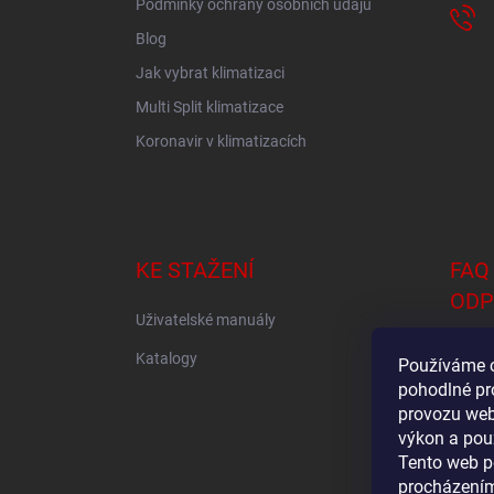
Podmínky ochrany osobních údajů
Blog
Jak vybrat klimatizaci
Multi Split klimatizace
Koronavir v klimatizacích
KE STAŽENÍ
FAQ
ODP
Uživatelské manuály
Jak vy
Katalogy
Používáme 
pohodlné pr
Klimat
provozu web
Jak ur
výkon a použ
Tento web p
procházením
Sestav