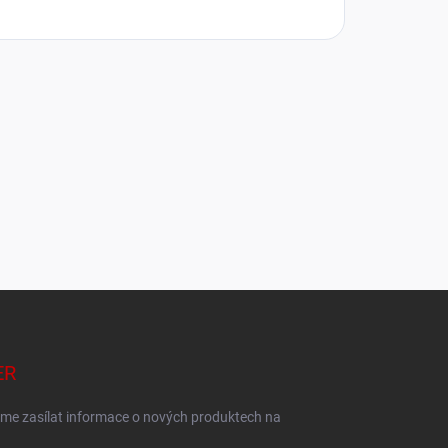
ER
eme zasílat informace o nových produktech na