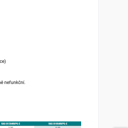
kce)
ě nefunkční.