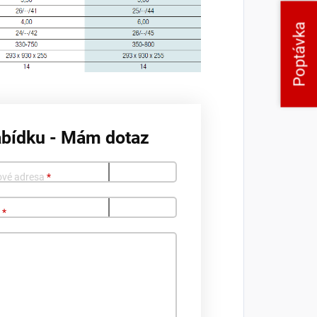
Poptávka
abídku - Mám dotaz
ové adresa
*
o
*