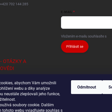
+420 702 144 285
E-MAIL
Vložením e-mailu souhlasíte s
po
Přihlásit se
 - OTÁZKY A
OVĚDI
brat klimatizaci ?
cookies, abychom Vám umožnili
Odmítnout
S
ohlížení webu a díky analýze
izace pro 1 místnost
u neustále zlepšovali jeho funkce,
čit potřebný výkon klimatizace ?
itelnost.
oužívá soubory cookie. Dalším
 tohoto webu vyjadřujete souhlas s
ování Multi-Split systémů
Samsung - Wind Free klimatizace - specialov