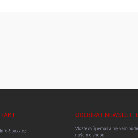
TAKT
ODEBÍRAT NEWSLETT
Vložte svůj e-mail a my vám bud
info
@
baxx.cz
našem e-shopu.