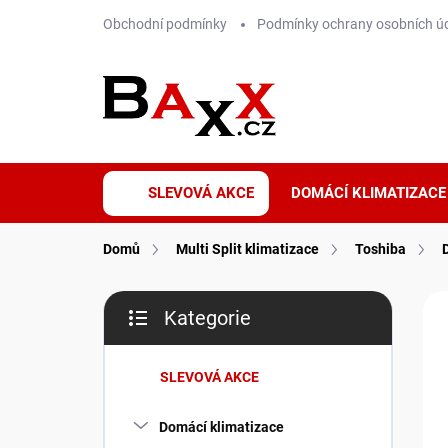
Přejít
Obchodní podmínky
Podmínky ochrany osobních ú
na
obsah
SLEVOVÁ AKCE
DOMÁCÍ KLIMATIZACE
Domů
Multi Split klimatizace
Toshiba
P
ZNA
Kategorie
o
Přeskočit
TI
s
kategorie
t
SLEVOVÁ AKCE
r
a
Domácí klimatizace
n