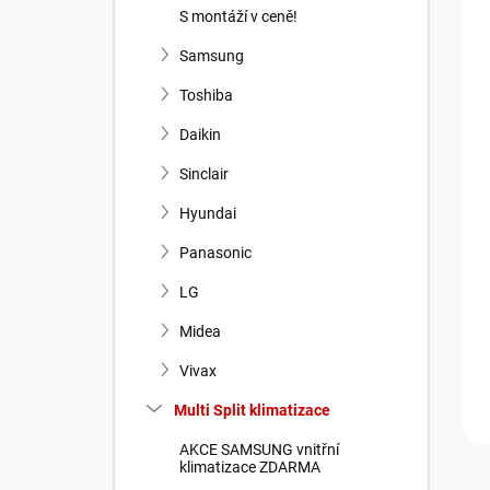
n
S montáží v ceně!
í
p
Samsung
a
Toshiba
n
e
Daikin
l
Sinclair
Hyundai
Panasonic
LG
Midea
Vivax
Multi Split klimatizace
AKCE SAMSUNG vnitřní
klimatizace ZDARMA