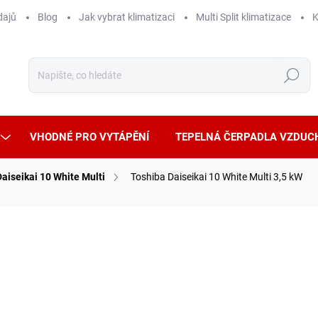
dajů
Blog
Jak vybrat klimatizaci
Multi Split klimatizace
K
Hledat
VHODNÉ PRO VYTÁPĚNÍ
TEPELNÁ ČERPADLA VZDUC
Daiseikai 10 White Multi
Toshiba Daiseikai 10 White Multi 3,5 kW
ČKA:
TOSHIBA
CHÝ PROVOZ
WIFI OVLÁDÁNÍ
POUZE VNITŘNÍ JEDNOTKA, SAMOSTATNĚ
NEFUNKČNÍ
22 
18 55
Měrná