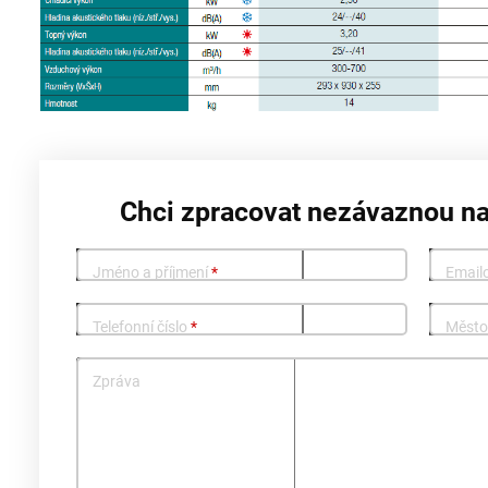
Chci zpracovat nezávaznou n
Jméno a příjmení
*
Email
Telefonní číslo
*
Měst
Zpráva