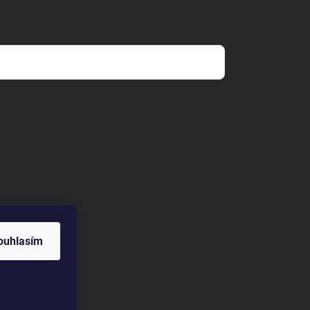
dmínkami ochrany osobních údajů
ouhlasím
aný web