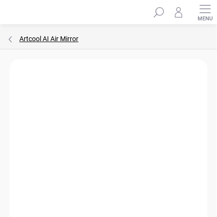
Přejít
Hledat
na
obsah
Artcool AI Air Mirror
ZNAČKA:
LG
WIFI OVLÁDÁNÍ
A++
ČISTÍ VZDUCH