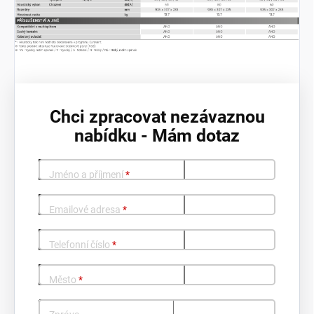
Chci zpracovat nezávaznou
nabídku - Mám dotaz
Jméno a příjmení
*
Emailové adresa
*
Telefonní číslo
*
Město
*