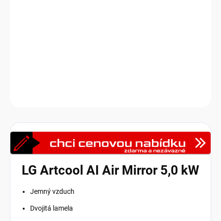
LG Artcool AI Air Mirror není jen klimatizace. Je to designový prvek
a inteligentní společník, který se stará o vaše maximální pohodlí,
čistý vzduch a úsporu energie. Zrcadlový čelní panel propůjčí
vašemu interiéru šmrnc, zatímco skryté technologie pracují na
dokonalém klimatu.
DETAILNÍ INFORMACE
Zeptat se
HLÍDAT
LG Artcool AI Air Mirror 5,0 kW
Jemný vzduch
Dvojitá lamela