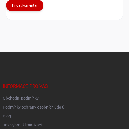
Přidat komentář
Z
á
p
a
t
í
INFORMACE PRO VÁS
Obchodní podmínky
Podmínky ochrany osobních údajů
Blog
Jak vybrat klimatizaci