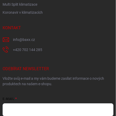
Multi Split klimatizace
Koronavir v klimatizacích
KONTAKT
info
@
baxx.cz
+420 702 144 285
ODEBÍRAT NEWSLETTER
Vložte svůj e-mail a my vám budeme zasílat informace o nových
produktech na našem e-shopu.
E-MAIL