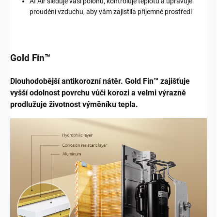
AI Air
sleduje vaši polohu, kontroluje teplotu a upravuje
proudění vzduchu, aby vám zajistila příjemné prostředí
Gold Fin™
Dlouhodobější antikorozní nátěr. Gold Fin™ zajišťuje
vyšší odolnost povrchu vůči korozi a velmi výrazně
prodlužuje životnost výměníku tepla.