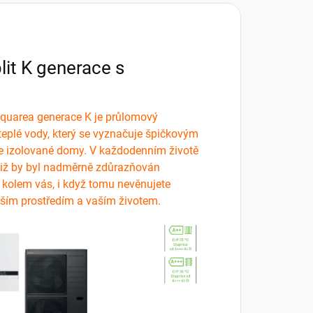
it K generace s
. Aquarea generace K je průlomový
teplé vody, který se vyznačuje špičkovým
ře izolované domy. V každodenním životě
aniž by byl nadměrně zdůrazňován
e kolem vás, i když tomu nevěnujete
vaším prostředím a vaším životem.