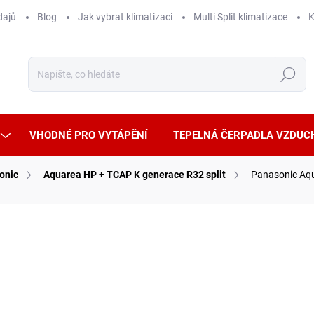
dajů
Blog
Jak vybrat klimatizaci
Multi Split klimatizace
K
Hledat
VHODNÉ PRO VYTÁPĚNÍ
TEPELNÁ ČERPADLA VZDUC
onic
Aquarea HP + TCAP K generace R32 split
Panasonic Aqua
ČKA:
PANASONIC
++
257
172 4
Měrná
SKLA