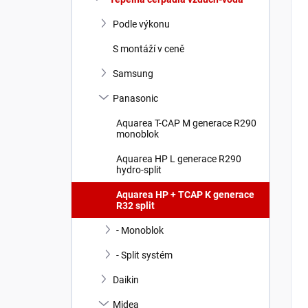
Podle výkonu
S montáží v ceně
Samsung
Panasonic
Aquarea T-CAP M generace R290
monoblok
Aquarea HP L generace R290
hydro-split
Aquarea HP + TCAP K generace
R32 split
- Monoblok
- Split systém
Daikin
Midea