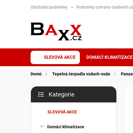
Přejít
Obchodní podmínky
Podmínky ochrany osobních ú
na
obsah
SLEVOVÁ AKCE
DOMÁCÍ KLIMATIZACE
Domů
Tepelná čerpadla vzduch-voda
Panas
P
ZNA
Kategorie
o
Přeskočit
A+
s
kategorie
t
SLEVOVÁ AKCE
r
a
Domácí klimatizace
n