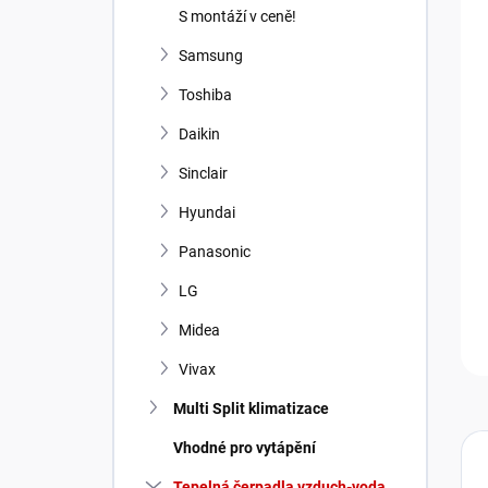
n
S montáží v ceně!
í
p
Samsung
a
Toshiba
n
e
Daikin
l
Sinclair
Hyundai
Panasonic
LG
Midea
Vivax
Multi Split klimatizace
Vhodné pro vytápění
Tepelná čerpadla vzduch-voda