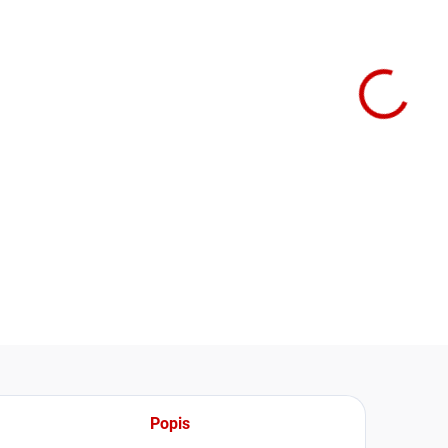
cena:
−
Třífázo
zdrojem
výstupn
DETAIL
Popis