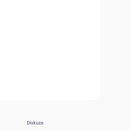
+
Přidat do košíku
vý split systém o výkonu 9,0 kW s 3,0 kW bivalentním
 a možností WiFi ovládání. Topí až do -28 °C a teplota
í vody je až 60 °C na konstantní teplotě.
NÍ INFORMACE
Zeptat se
HLÍDAT
Diskuze