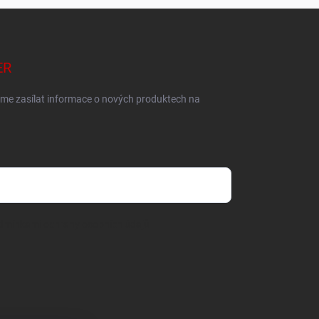
ER
eme zasílat informace o nových produktech na
dmínkami ochrany osobních údajů