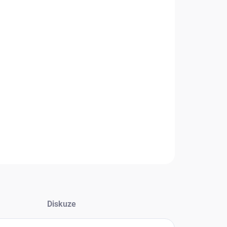
+
Přidat do košíku
ox k tep.čerpadlům Aquarea Mono R290 který obsahuje
, oběhové čerpadlo, magnetický filtr i bivalentní (záložní)
droj.
ní 400 V. Obsahuje současně řídící desku a všechny
né možnosti připojení prvků topného systému.
NÍ INFORMACE
Zeptat se
HLÍDAT
Diskuze