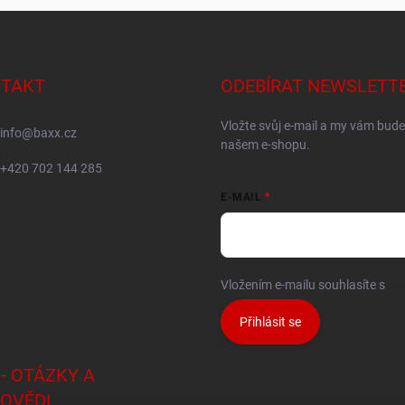
TAKT
ODEBÍRAT NEWSLETT
Vložte svůj e-mail a my vám bud
info
@
baxx.cz
našem e-shopu.
+420 702 144 285
E-MAIL
Vložením e-mailu souhlasíte s
po
Přihlásit se
 - OTÁZKY A
OVĚDI