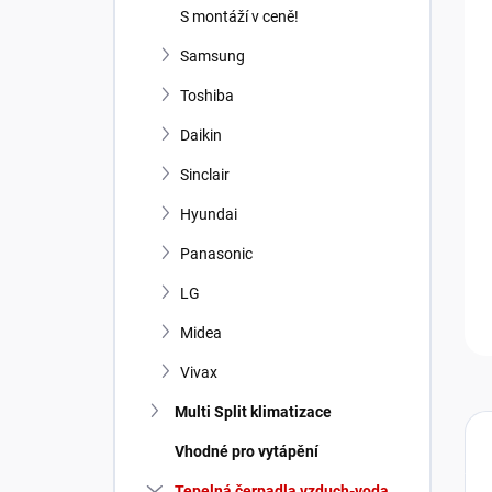
n
S montáží v ceně!
í
p
Samsung
a
Toshiba
n
e
Daikin
l
Sinclair
Hyundai
Panasonic
LG
Midea
Vivax
Multi Split klimatizace
Vhodné pro vytápění
Tepelná čerpadla vzduch-voda