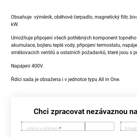
Obsahuje výměník, oběhové čerpadlo, magnetický filtr, biva
kW.
Umožňuje připojení všech potřebných komponent topného s
akumulace, bojleru teplé vody, připojení termostatu, napáj
směšovacích ventilů a ostatních požadavků, které jsou s 
Napájení 400V.
Řdící sada je obsažena i v jednotce typu All in One.
Chci zpracovat nezávaznou n
Jméno a příjmení
*
Email