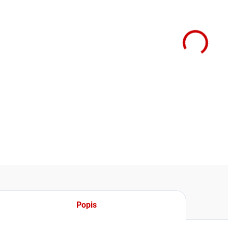
−
hydrob
výměník
topný z
Napáje
potřeb
DETAIL
Popis