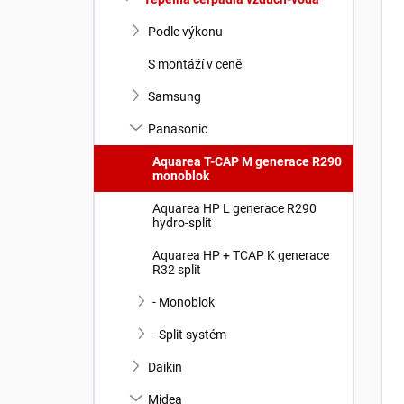
Podle výkonu
S montáží v ceně
Samsung
Panasonic
Aquarea T-CAP M generace R290
monoblok
Aquarea HP L generace R290
hydro-split
Aquarea HP + TCAP K generace
R32 split
- Monoblok
- Split systém
Daikin
Midea