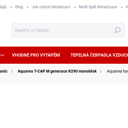
dajů
Blog
Jak vybrat klimatizaci
Multi Split klimatizace
K
Hledat
VHODNÉ PRO VYTÁPĚNÍ
TEPELNÁ ČERPADLA VZDUC
onic
Aquarea T-CAP M generace R290 monoblok
Aquarea hyd
ČKA:
PANASONIC
87 
54 21
Měrná
SKLA
cena: