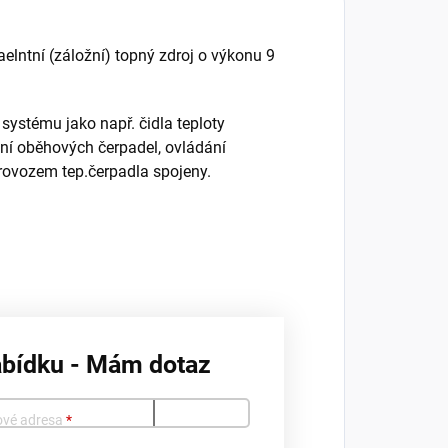
elntní (záložní) topný zdroj o výkonu 9
ystému jako např. čidla teploty
ení oběhových čerpadel, ovládání
provozem tep.čerpadla spojeny.
abídku - Mám dotaz
ové adresa
*