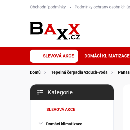
Přejít
Obchodní podmínky
Podmínky ochrany osobních ú
na
obsah
SLEVOVÁ AKCE
DOMÁCÍ KLIMATIZACE
Domů
Tepelná čerpadla vzduch-voda
Panas
P
ZNA
Kategorie
o
Přeskočit
s
kategorie
t
SLEVOVÁ AKCE
r
a
Domácí klimatizace
n