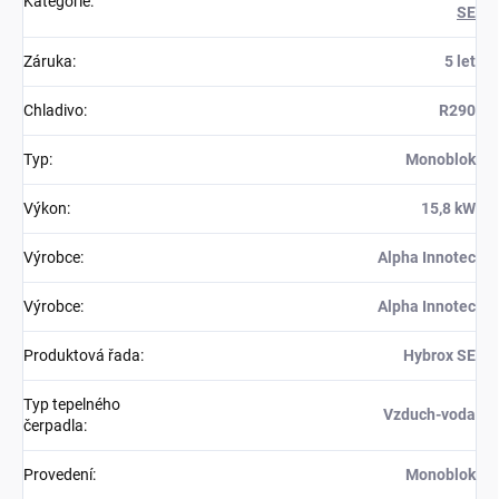
Kategorie
:
SE
Záruka
:
5 let
Chladivo
:
R290
Typ
:
Monoblok
Výkon
:
15,8 kW
Výrobce
:
Alpha Innotec
Výrobce
:
Alpha Innotec
Produktová řada
:
Hybrox SE
Typ tepelného
Vzduch-voda
čerpadla
:
Provedení
:
Monoblok