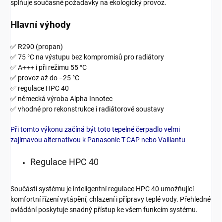
splňuje současné požadavky na ekologický provoz.
Hlavní výhody
✅ R290 (propan)
✅ 75 °C na výstupu bez kompromisů pro radiátory
✅ A+++ i při režimu 55 °C
✅ provoz až do −25 °C
✅ regulace HPC 40
✅ německá výroba Alpha Innotec
✅ vhodné pro rekonstrukce i radiátorové soustavy
Při tomto výkonu začíná být toto tepelné čerpadlo velmi
zajímavou alternativou k Panasonic T-CAP nebo Vaillantu
Regulace HPC 40
Součástí systému je inteligentní regulace HPC 40 umožňující
komfortní řízení vytápění, chlazení i přípravy teplé vody. Přehledné
ovládání poskytuje snadný přístup ke všem funkcím systému.