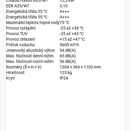
Chladicí výkon A35/W7
12,3 kW
EER A35/W7
3,10
Energetická třída 35 °C
A+++
Energetická třída 55 °C
A+++
Maximální teplota topné vody
75 °C
Provoz vytápění
-25 až +38 °C
Provoz TUV
-25 až +43 °C
Provoz chlazení
+15 až +47 °C
Průtok vzduchu
5600 m³/h
Jmenovitý akustický výkon
54 dB(A)
Max. hlučnost denní režim
65 dB(A)
Max. hlučnost noční režim
56 dB(A)
Rozměry (Š × H × V)
1204 × 384 × 1103 mm
Hmotnost
123 kg
Krytí
IP24