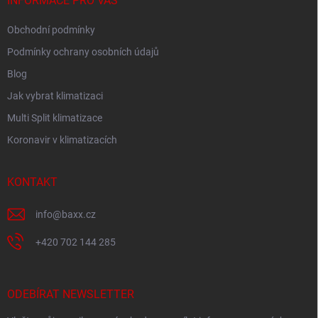
í
INFORMACE PRO VÁS
Obchodní podmínky
Podmínky ochrany osobních údajů
Blog
Jak vybrat klimatizaci
Multi Split klimatizace
Koronavir v klimatizacích
KONTAKT
info
@
baxx.cz
+420 702 144 285
ODEBÍRAT NEWSLETTER