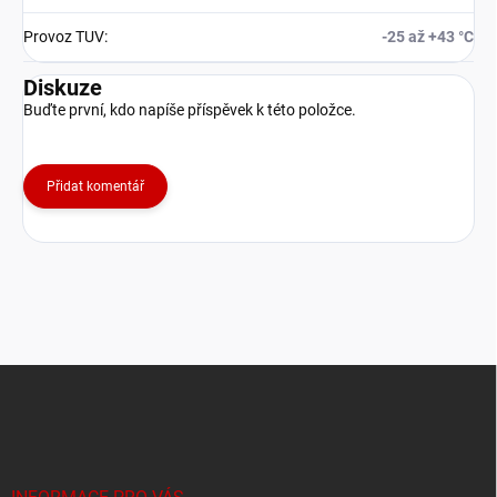
Provoz TUV
:
-25 až +43 °C
Diskuze
Buďte první, kdo napíše příspěvek k této položce.
Přidat komentář
Z
á
p
a
t