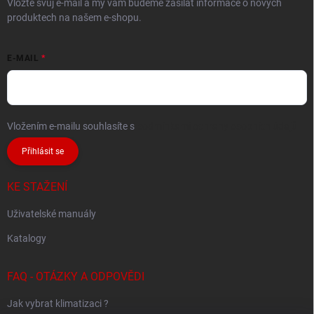
Vložte svůj e-mail a my vám budeme zasílat informace o nových
produktech na našem e-shopu.
E-MAIL
Vložením e-mailu souhlasíte s
podmínkami ochrany osobních údajů
Přihlásit se
KE STAŽENÍ
Uživatelské manuály
Katalogy
FAQ - OTÁZKY A ODPOVĚDI
Jak vybrat klimatizaci ?