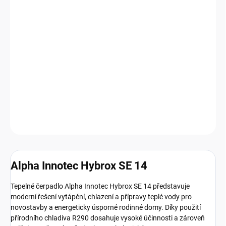
Alpha Innotec Hybrox SE 14 je nejvýkonnější model řady Hybrox
SE určený pro větší rodinné domy, rekonstrukce a objekty s vyšší
tepelnou ztrátou do 16 kW. Díky přírodnímu chladivu R290,
regulaci HPC 40 a výstupní teplotě topné vody až 75 °C
představuje moderní a ekologické řešení vytápění, chlazení a
přípravy teplé vody.
DETAILNÍ INFORMACE
Zeptat se
HLÍDAT
Alpha Innotec Hybrox SE 14
Tepelné čerpadlo Alpha Innotec Hybrox SE 14 představuje
moderní řešení vytápění, chlazení a přípravy teplé vody pro
novostavby a energeticky úsporné rodinné domy. Díky použití
přírodního chladiva R290 dosahuje vysoké účinnosti a zároveň