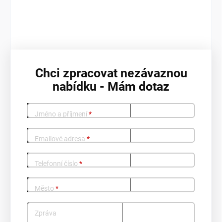
Chci zpracovat nezávaznou
nabídku - Mám dotaz
Jméno a příjmení
*
Emailové adresa
*
Telefonní číslo
*
Město
*
Zpráva