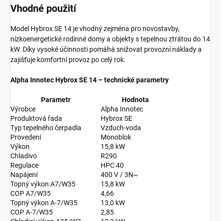
Vhodné použití
Model Hybrox SE 14 je vhodný zejména pro novostavby,
nízkoenergetické rodinné domy a objekty s tepelnou ztrátou do 14
kW. Díky vysoké účinnosti pomáhá snižovat provozní náklady a
zajišťuje komfortní provoz po celý rok.
Alpha Innotec Hybrox SE 14 – technické parametry
Parametr
Hodnota
Výrobce
Alpha Innotec
Produktová řada
Hybrox SE
Typ tepelného čerpadla
Vzduch-voda
Provedení
Monoblok
Výkon
15,8 kW
Chladivo
R290
Regulace
HPC 40
Napájení
400 V / 3N~
Topný výkon A7/W35
15,8 kW
COP A7/W35
4,66
Topný výkon A-7/W35
13,0 kW
COP A-7/W35
2,85