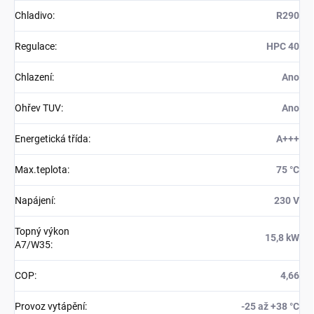
Chladivo
:
R290
Regulace
:
HPC 40
Chlazení
:
Ano
Ohřev TUV
:
Ano
Energetická třída
:
A+++
Max.teplota
:
75 °C
Napájení
:
230 V
Topný výkon
15,8 kW
A7/W35
:
COP
:
4,66
Provoz vytápění
:
-25 až +38 °C